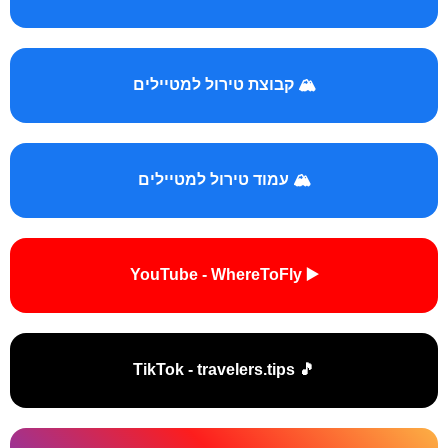
🏔️ קבוצת טירול למטיילים
🏔️ עמוד טירול למטיילים
▶️ YouTube - WhereToFly
🎵 TikTok - travelers.tips