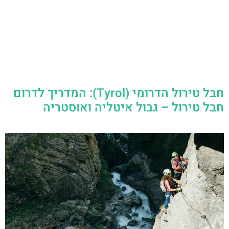
חבל טירול הדרומי (Tyrol): המדריך לדרום
חבל טירול – גבול איטליה ואוסטריה