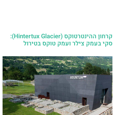
קרחון ההינטרטוקס (Hintertux Glacier):
סקי בעמק צילר ועמק טוקס בטירול