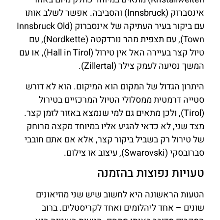
אינסברוק (Innsbruck) והסביבה. אפשר לשלב אותו
עם ביקור בעיר העתיקה של אינסברוק (Innsbruck Old
Town), עם תצפית מהר נורדקטה (Nordkette), עם
טיול קצר בעיירה האל אין טירול (Hall in Tirol), או עם
המשך נסיעה לעמק צילר (Zillertal).
היתרון הגדול של המקום הוא המיקום. הוא לא דורש
סטייה דרמטית ממסלולי הטיול המרכזיים בטירול
(Tirol), ולכן מתאים גם למי שנמצא באזור לזמן קצר.
מצד שני, לא כדאי להגיע אליו במיוחד מקצה מרוחק
של טירול רק בשביל ביקור קצר, אלא אם אתם חובבי
סברובסקי (Swarovski), עיצוב או צילום.
טעויות נפוצות בהזמנה
הטעות הראשונה היא לחשוב שיש שני מוזיאונים
שונים – אחד ליהלומים ואחד לקריסטלים. ברוב