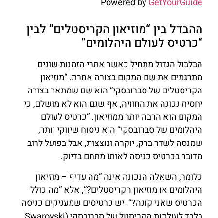
Powered by
GetYourGuide
ההבדל בין “מוזיאון הקריסטלים” לבין
“כרטיס לעולם היהלומים”
הבלבול הגדול מתחיל כאשר אתרי הזמנות שונים
מתרגמים את שם המקום בצורה אחרת. “מוזיאון
הקריסטלים של סברובסקי” הוא שם שמתאר בצורה
יחסית נכונה את החוויה, אף שגם הוא לא מושלם, כי
המקום הוא הרבה יותר ממוזיאון. “כרטיס לעולם
היהלומים של סברובסקי” הוא ניסוח שיווקי יותר,
שמנסה לשדר ברק, יוקרה ונוצצות, אבל בפועל לרוב
מדובר בכרטיס כניסה לאותו מתחם בדיוק.
כלומר, השאלה הנכונה אינה “מה עדיף – מוזיאון
היהלומים או מוזיאון הקריסטלים?”, אלא “מה כולל
הכרטיס שאני קונה?”. יש כרטיסים שמעניקים כניסה
בלבד לעולמות הקריסטל של סברובסקי (Swarovski