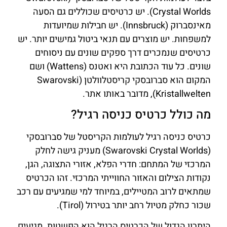
Crystal Worlds). יש כרטיסים שכוללים גם הסעה
מאינסברוק (Innsbruck). יש חבילות שמיועדות
למשפחות. יש מוצרים עם תנאי ביטול גמישים יותר. יש
כרטיסים שנמכרים דרך ספקים שונים עם ניסוחים
שונים. כל עוד הכתובת היא ואטנס (Wattens) ושם
המקום הוא סברובסקי קריסטלוולטן (Swarovski
Kristallwelten), מדובר באותו אתר.
מה כולל כרטיס כניסה רגיל?
כרטיס כניסה רגיל לעולמות הקריסטל של סברובסקי
(Swarovski Crystal Worlds) מעניק גישה לחלק
המרכזי של המתחם: חדרי הפלא, אזורי התצוגה, הגן,
נקודות הצילום והאזור החווייתי המרכזי. זהו הכרטיס
שמתאים לרוב המטיילים, במיוחד למי שמגיעים עם רכב
שכור כחלק מטיול רחב יותר בטירול (Tirol).
היתרון הגדול של הכרטיס הרגיל הוא הפשטות. מגיעים