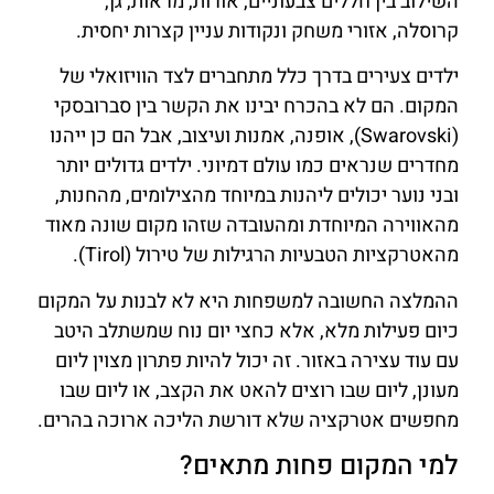
השילוב בין חללים צבעוניים, אורות, מראות, גן,
קרוסלה, אזורי משחק ונקודות עניין קצרות יחסית.
ילדים צעירים בדרך כלל מתחברים לצד הוויזואלי של
המקום. הם לא בהכרח יבינו את הקשר בין סברובסקי
(Swarovski), אופנה, אמנות ועיצוב, אבל הם כן ייהנו
מחדרים שנראים כמו עולם דמיוני. ילדים גדולים יותר
ובני נוער יכולים ליהנות במיוחד מהצילומים, מהחנות,
מהאווירה המיוחדת ומהעובדה שזהו מקום שונה מאוד
מהאטרקציות הטבעיות הרגילות של טירול (Tirol).
ההמלצה החשובה למשפחות היא לא לבנות על המקום
כיום פעילות מלא, אלא כחצי יום נוח שמשתלב היטב
עם עוד עצירה באזור. זה יכול להיות פתרון מצוין ליום
מעונן, ליום שבו רוצים להאט את הקצב, או ליום שבו
מחפשים אטרקציה שלא דורשת הליכה ארוכה בהרים.
למי המקום פחות מתאים?