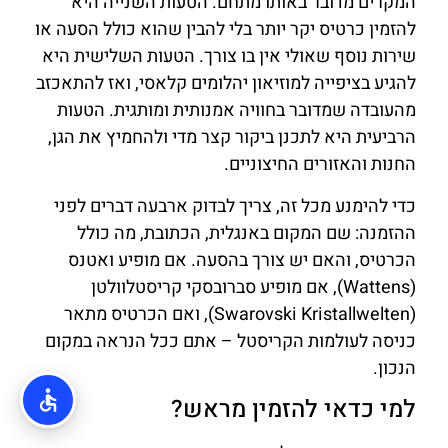
המקרים מדובר באותו מתחם. הטעות השנייה היא
להזמין כרטיס יקר יותר בלי להבין שהוא כולל הסעה או
שירות נוסף שאולי אין בו צורך. הטעות השלישית היא
להגיע בציפייה למוזיאון יהלומים קלאסי, ואז להתאכזב
מהעובדה שמדובר בחוויה אמנותית ומותגית. הטעות
הרביעית היא לתכנן ביקור קצר מדי ולהחמיץ את הגן,
החנות והאזורים החיצוניים.
כדי להימנע מכל זה, צריך לבדוק ארבעה דברים לפני
ההזמנה: שם המקום באנגלית, הכתובת, מה כולל
הכרטיס, והאם יש צורך בהסעה. אם מופיע ואטנס
(Wattens), אם מופיע סברובסקי קריסטלוולטן
(Swarovski Kristallwelten), ואם הכרטיס מתאר
כניסה לעולמות הקריסטל – אתם ככל הנראה במקום
הנכון.
למי כדאי להזמין מראש?