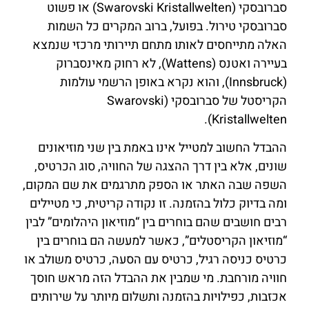
סברובסקי (Swarovski Kristallwelten) או פשוט
סברובסקי טירול. בפועל, ברוב המקרים כל השמות
האלה מתייחסים לאותו מתחם תיירותי מרכזי שנמצא
בעיירה ואטנס (Wattens), לא רחוק מאינסברוק
(Innsbruck), והוא נקרא באופן הרשמי עולמות
הקריסטל של סברובסקי (Swarovski
Kristallwelten).
ההבדל החשוב למטייל אינו באמת בין שני מוזיאונים
שונים, אלא בין דרך ההצגה של החוויה, סוג הכרטיס,
השפה שבה האתר או הספק מתרגמים את שם המקום,
ומה בדיוק כלול בהזמנה. זו נקודה קריטית, כי מטיילים
רבים חושבים שהם בוחרים בין “מוזיאון היהלומים” לבין
“מוזיאון הקריסטלים”, כאשר למעשה הם בוחרים בין
כרטיס כניסה רגיל, כרטיס עם הסעה, כרטיס משולב או
חוויה מורחבת. מי שמבין את ההבדל הזה מראש חוסך
אכזבות, כפילויות בהזמנה ותשלום מיותר על שירותים