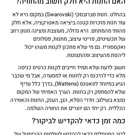
האם החנות היא חלק חשוב מהחוויה?
בהחלט. חנות סברובסקי (Swarovski) במקום היא לא
עוד חנות מזכרות קטנה ביציאה מאטרקציה, אלא חלק
מהותי מהמתחם. היא גדולה, מעוצבת ומציגה מגוון רחב
של תכשיטים, פריטי עיצוב, מתנות, פסלונים
ואקססוריז. גם מי שלא מתכנן לקנות משהו יכול
ליהנות מהעיצוב ומהתצוגות.
חשוב לדעת שלא תמיד חייבים לקנות כרטיס כניסה
מלא כדי להיכנס רק לחנות או למסעדה, אבל מי שכבר
הגיע במיוחד לוואטנס (Wattens), בדרך כלל עדיף
שלא להסתפק רק בחנות. הערך האמיתי של המקום
נמצא בשילוב: חדרי הפלא, הגן, הענק, החנות והאווירה
הכללית. רק יחד הם יוצרים את החוויה השלמה.
כמה זמן כדאי להקדיש לביקור?
לרוב המטיילים כדאי להקדיש לעולמות הקריסטל של