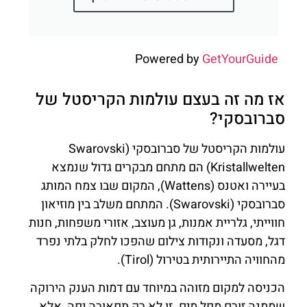
Powered by
GetYourGuide
אז מה זה בעצם עולמות הקריסטל של
סברובסקי?
עולמות הקריסטל של סברובסקי (Swarovski
Kristallwelten) הם מתחם מבקרים גדול שנמצא
בעיירה ואטנס (Wattens), המקום שבו צמח המותג
סברובסקי (Swarovski). המתחם משלב בין מוזיאון
חווייתי, גלריית אמנות, גן מעוצב, אזורי משפחות, חנות
דגל, מסעדה ונקודות צילום שהפכו לחלק בלתי נפרד
מהחוויה התיירותית בטירול (Tirol).
הכניסה למקום מזוהה במיוחד עם דמות הענק הירוקה
שממנה זורם מפל מים. זו לא רק תפאורה יפה, אלא