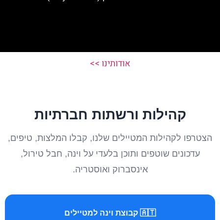
אודותינו >>
קהילות ורשתות חברתיות
הצטרפו לקהילות המטיילים שלנו, קבלו המלצות, טיפים,
עדכונים שוטפים ותוכן בלעדי על וינה, חבל טירול,
אינסברוק ואוסטריה.
🇦🇹 קבוצת וינה למטיילים