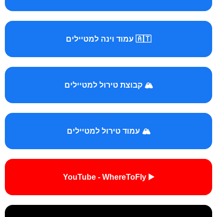
🇦🇹 עמוד וינה למטיילים
🏔️ קבוצת טירול למטיילים
🏔️ עמוד טירול למטיילים
▶️ YouTube - WhereToFly