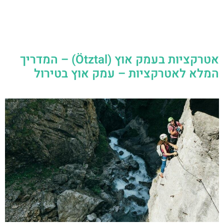
אטרקציות בעמק אוץ (Ötztal) – המדריך
המלא לאטרקציות – עמק אוץ בטירול