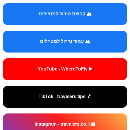
🏔️ קבוצת טירול למטיילים
🏔️ עמוד טירול למטיילים
▶️ YouTube - WhereToFly
🎵 TikTok - travelers.tips
📸 Instagram - travelers.co.il