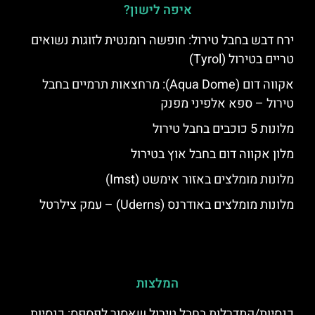
איפה לישון?
ירח דבש בחבל טירול: חופשה רומנטית לזוגות נשואים
טריים בטירול (Tyrol)
אקווה דום (Aqua Dome): מרחצאות תרמיים בחבל
טירול – ספא אלפיני מפנק
מלונות 5 כוכבים בחבל טירול
מלון אקווה דום בחבל אוץ בטירול
מלונות מומלצים באזור אימשט (Imst)
מלונות מומלצים באודרנס (Uderns) – עמק צילרטל
המלצות
כנסיות/קתדרלות בחבל טירול שאסור לפספס: כנסיות