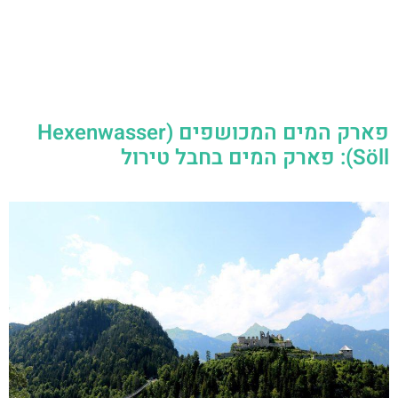
פארק המים המכושפים (Hexenwasser
Söll): פארק המים בחבל טירול