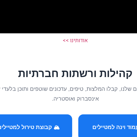
אודותינו >>
קהילות ורשתות חברתיות
טיילים שלנו, קבלו המלצות, טיפים, עדכונים שוטפים ותוכן ב
אינסברוק ואוסטריה.
️ קבוצת טירול למטיילים