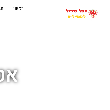
ראשי
חב
אט