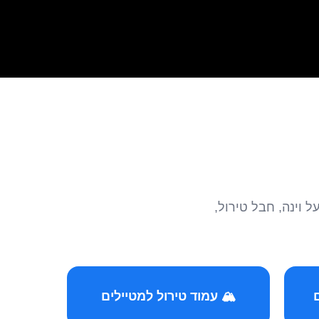
הצטרפו לקהילות המ
🏔️ עמוד טירול למטיילים
