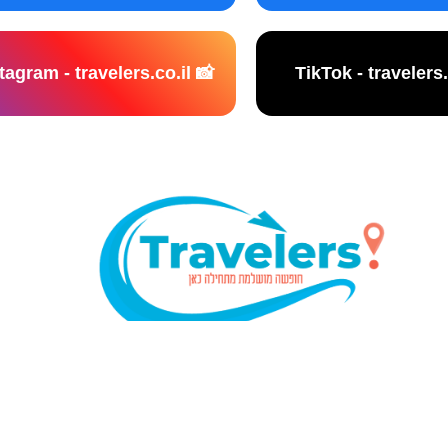
📸 Instagram - travelers.co.il
נו אתר המלצות מטיילים © כל הזכויות שמורות לסוכנות TRAVELERS.CO.IL
מדיניות פרטיות