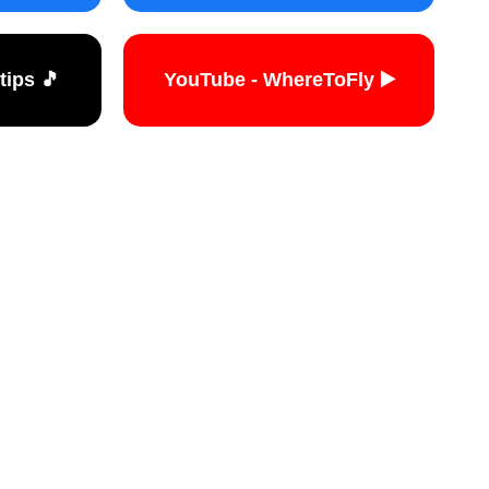
🎵 TikTok - travelers.tips
▶️ YouTube - WhereToFly
האתר הי