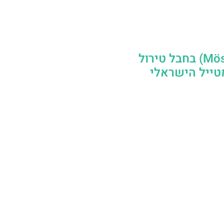
מוסרן (Mösern) בחבל טירול
טייל הישראלי