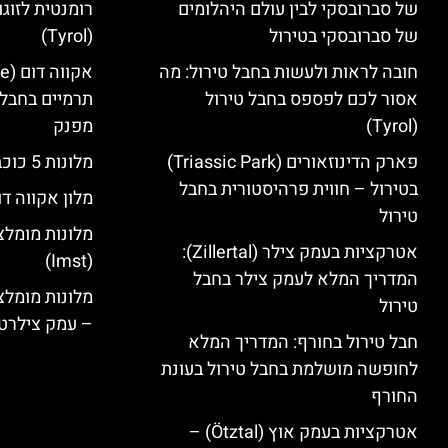
של סברובסקי לבין עולם היהלומים
רומנטית לזוגו
של סברובסקי בטירול
(Tyrol)
חובה לראות ולעשות בחבל טירול: מה
אסור לכם לפספס בחבל טירול
תרמיים בחבל 
(Tyrol)
מפנק
פארק הדינוזאורים (Triassic Park)
מלונות 5 כוכבים בחבל טירול
בטירול – חווית פרהיסטורית בחבל
מלון אקווה דו
טירול
מלונות מומלצ
אטרקציות בעמק צילר (Zillertal):
(Imst)
המדריך המלא לעמק צילר בחבל
טירול
– עמק צילרט
חבל טירול בחורף: המדריך המלא
לחופשה מושלמת בחבל טירול בעונת
החורף
אטרקציות בעמק אוץ (Ötztal) –