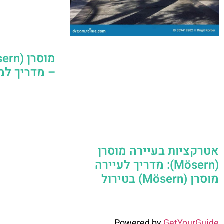
– מדריך למ
אטרקציות בעיירה מוסרן
(Mösern): מדריך לעיירה
מוסרן (Mösern) בטירול
Powered by
GetYourGuide