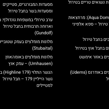
ת נשואים טריים בטירול
מסעדות המבורגרים, סטייקים
ומסעדות בשר בחבל טירול
אקווה דום (Aqua Dome): מרחצאות
ערב טירולי במשפחת גונדולף: 
טירול – ספא אלפיני
וארוחה תרבותית בחבל טירול
(Gundolf)
מלונות מומלצים בעמק שטובייט
ם בחבל אוץ בטירול
(Stubaital)
ים באזור אימשט
מלונות מומלצים באומהאוזן
(Umhausen) – עמק אוץ
מלונות מומלצים באודרנס (Uderns)
הגשר התלוי 
ל
גשר הייליין 179 – חבל טירול
למטיילים