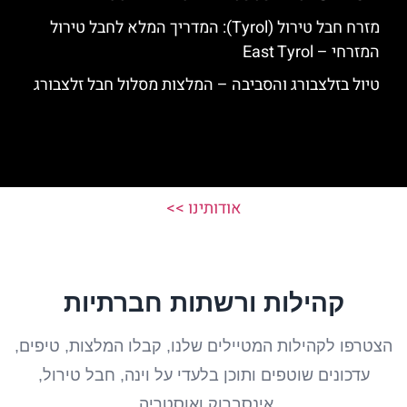
מזרח חבל טירול (Tyrol): המדריך המלא לחבל טירול
המזרחי – East Tyrol
טיול בזלצבורג והסביבה – המלצות מסלול חבל זלצבורג
אודותינו >>
קהילות ורשתות חברתיות
הצטרפו לקהילות המטיילים שלנו, קבלו המלצות, טיפים,
עדכונים שוטפים ותוכן בלעדי על וינה, חבל טירול,
אינסברוק ואוסטריה.