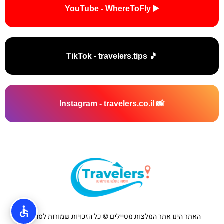
▶️ YouTube - WhereToFly
🎵 TikTok - travelers.tips
📸 Instagram - travelers.co.il
האתר הינו אתר המלצות מטיילים © כל הזכויות שמורות לסוכנות