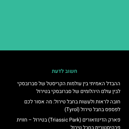
חשוב לדעת
ההבדל האמיתי בין עולמות הקריסטל של סברובסקי
לבין עולם היהלומים של סברובסקי בטירול
חובה לראות ולעשות בחבל טירול: מה אסור לכם
לפספס בחבל טירול (Tyrol)
פארק הדינוזאורים (Triassic Park) בטירול – חווית
פרהיסטורית בחבל טירול