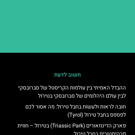
חשוב לדעת
ההבדל האמיתי בין עולמות הקריסטל של סברובסקי
לבין עולם היהלומים של סברובסקי בטירול
חובה לראות ולעשות בחבל טירול: מה אסור לכם
לפספס בחבל טירול (Tyrol)
פארק הדינוזאורים (Triassic Park) בטירול – חווית
פרהיסטורית בחבל טירול