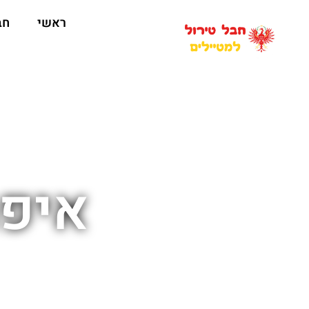
ראשי
חב
איפה