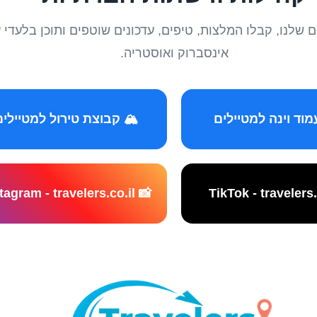
טיילים שלנו, קבלו המלצות, טיפים, עדכונים שוטפים ותוכן ב
אינסברוק ואוסטריה.
️ קבוצת טירול למטיילים
📸 Instagram - travelers.co.il