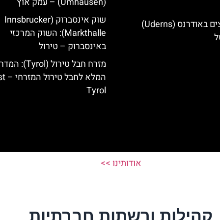
(Umhausen) – עמק אוץ
שוק אינסברוק (Innsbrucker
מלונות מומלצים באודרנס (Uderns)
Markthalle): השוק המרכזי
ל
באינסברוק – טירול
מזרח חבל טירול (Tyrol): 
המלא לחבל 
Tyrol
אודותינו >>
קהילות ורשתות חברתיות