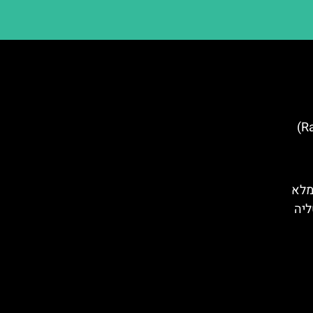
מרכז הקניות (RathausGalerien)
מלא
ליה