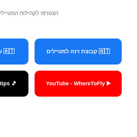
הצטרפו לקהילות המטיילים 
🇦🇹 קבוצת וינה למטיילים
🇦🇹 עמוד וינה למטיילים
🎵 TikTok - travelers.tips
▶️ YouTube - WhereToFly