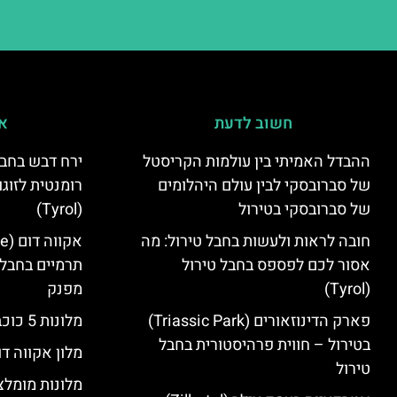
חשוב לדעת
אי
ההבדל האמיתי בין עולמות הקריסטל
ירח דבש בחבל
של סברובסקי לבין עולם היהלומים
רומנטית לזוגו
של סברובסקי בטירול
(Tyrol)
חובה לראות ולעשות בחבל טירול: מה
אסור לכם לפספס בחבל טירול
תרמיים בחבל 
(Tyrol)
מפנק
פארק הדינוזאורים (Triassic Park)
מלונות 5 כוכבים בחבל טירול
בטירול – חווית פרהיסטורית בחבל
מלון אקווה דו
טירול
מלונות מומלצ