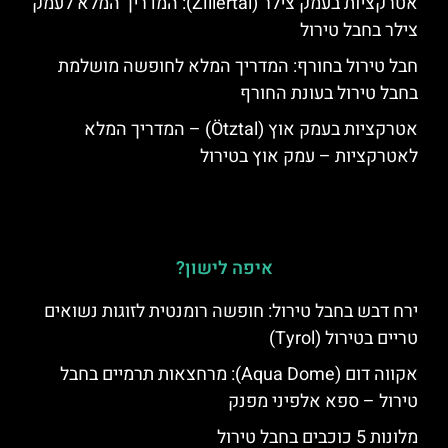
אטרקציות בעמק צילר (Zillertal): המדריך המלא לעמק
צילר בחבל טירול
חבל טירול בחורף: המדריך המלא לחופשה מושלמת
בחבל טירול בעונת החורף
אטרקציות בעמק אוץ (Ötztal) – המדריך המלא
לאטרקציות – עמק אוץ בטירול
איפה לישון?
ירח דבש בחבל טירול: חופשה רומנטית לזוגות נשואים
טריים בטירול (Tyrol)
אקווה דום (Aqua Dome): מרחצאות תרמיים בחבל
טירול – ספא אלפיני מפנק
מלונות 5 כוכבים בחבל טירול