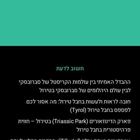
חשוב לדעת
ההבדל האמיתי בין עולמות הקריסטל של סברובסקי
לבין עולם היהלומים של סברובסקי בטירול
חובה לראות ולעשות בחבל טירול: מה אסור לכם
לפספס בחבל טירול (Tyrol)
פארק הדינוזאורים (Triassic Park) בטירול – חווית
פרהיסטורית בחבל טירול