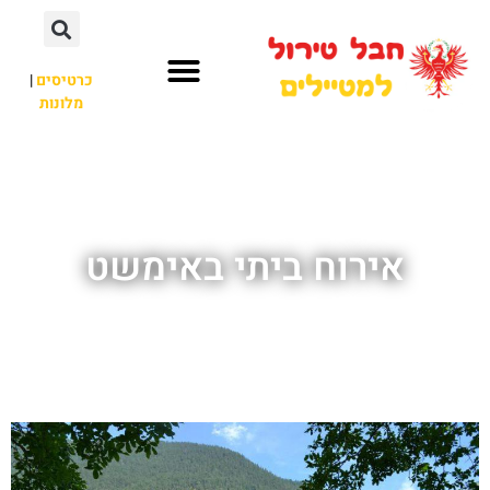
כרטיסים
|
מלונות
חבל טירול
לא רק חבל טירול
אירוח ביתי באימשט