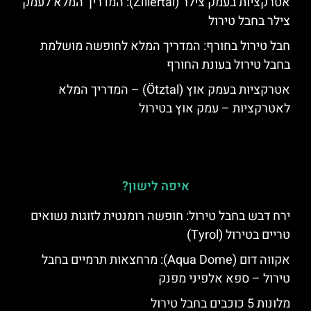
אטרקציות בעמק צילר (Zillertal): המדריך המלא לעמק
צילר בחבל טירול
חבל טירול בחורף: המדריך המלא לחופשה מושלמת
בחבל טירול בעונת החורף
אטרקציות בעמק אוץ (Ötztal) – המדריך המלא
לאטרקציות – עמק אוץ בטירול
איפה לישון?
ירח דבש בחבל טירול: חופשה רומנטית לזוגות נשואים
טריים בטירול (Tyrol)
אקווה דום (Aqua Dome): מרחצאות תרמיים בחבל
טירול – ספא אלפיני מפנק
מלונות 5 כוכבים בחבל טירול