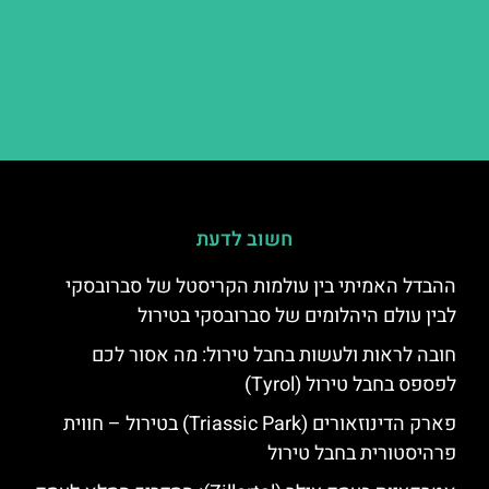
חשוב לדעת
ההבדל האמיתי בין עולמות הקריסטל של סברובסקי
לבין עולם היהלומים של סברובסקי בטירול
חובה לראות ולעשות בחבל טירול: מה אסור לכם
לפספס בחבל טירול (Tyrol)
פארק הדינוזאורים (Triassic Park) בטירול – חווית
פרהיסטורית בחבל טירול