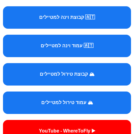
🇦🇹 קבוצת וינה למטיילים
🇦🇹 עמוד וינה למטיילים
🏔️ קבוצת טירול למטיילים
🏔️ עמוד טירול למטיילים
▶️ YouTube - WhereToFly