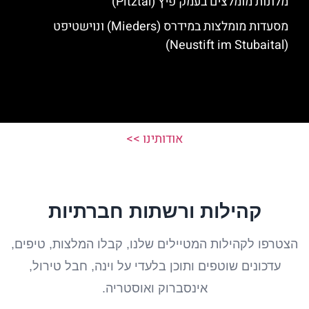
מלונות מומלצים בעמק פיץ (Pitztal)
מסעדות מומלצות במידרס (Mieders) ונוישטיפט
(Neustift im Stubaital)
אודותינו >>
קהילות ורשתות חברתיות
הצטרפו לקהילות המטיילים שלנו, קבלו המלצות, טיפים,
עדכונים שוטפים ותוכן בלעדי על וינה, חבל טירול,
אינסברוק ואוסטריה.