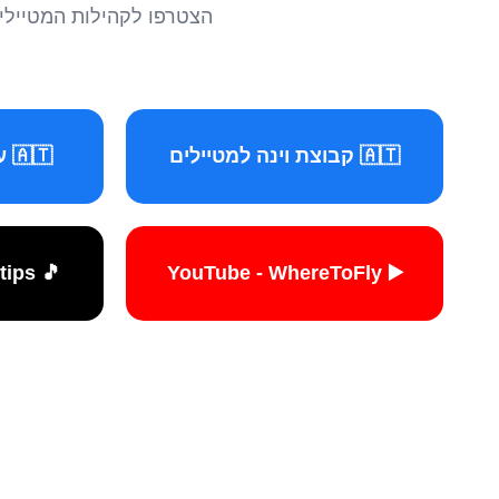
הצטרפו לקהילות המטיילים 
🇦🇹 קבוצת וינה למטיילים
🇦🇹 עמוד וינה למטיילים
🎵 TikTok - travelers.tips
▶️ YouTube - WhereToFly