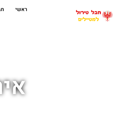
ראשי
חב
איר