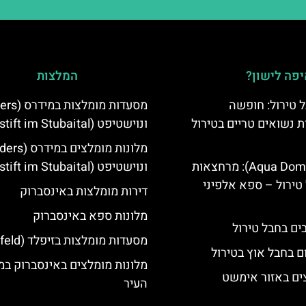
פה לישון?
המלצות
 טירול: חופשה
ת נשואים טריים בטירול
ונוישטיפט (Neustift im Stubaital)
אקווה דום (Aqua Dome): מרחצאות
ונוישטיפט (Neustift im Stubaital)
טירול – ספא אלפיני
דירות מומלצות באינסברוק
מלונות ספא באינסברוק
מסעדות מומלצות בזיפלד (Seefeld)
ם בחבל אוץ בטירול
מלונות מומלצים באינסברוק במ
ים באזור אימשט
העיר