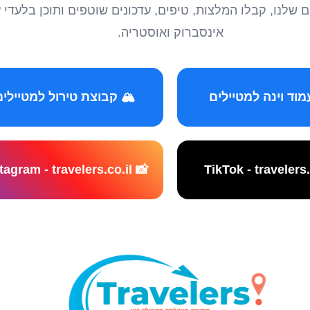
טיילים שלנו, קבלו המלצות, טיפים, עדכונים שוטפים ותוכן ב
אינסברוק ואוסטריה.
️ קבוצת טירול למטיילים
📸 Instagram - travelers.co.il