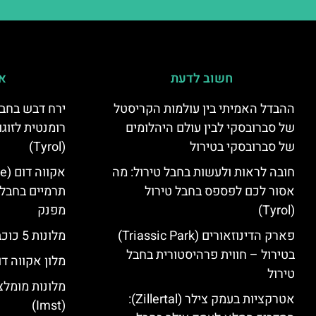
חשוב לדעת
אי
ההבדל האמיתי בין עולמות הקריסטל
ירח דבש בחבל
של סברובסקי לבין עולם היהלומים
רומנטית לזוגו
של סברובסקי בטירול
(Tyrol)
חובה לראות ולעשות בחבל טירול: מה
אסור לכם לפספס בחבל טירול
תרמיים בחבל 
(Tyrol)
מפנק
פארק הדינוזאורים (Triassic Park)
מלונות 5 כוכבים בחבל טירול
בטירול – חווית פרהיסטורית בחבל
מלון אקווה דו
טירול
מלונות מומלצ
אטרקציות בעמק צילר (Zillertal):
(Imst)