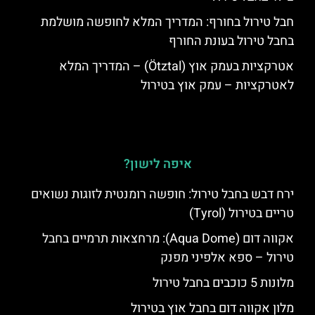
חבל טירול בחורף: המדריך המלא לחופשה מושלמת
בחבל טירול בעונת החורף
אטרקציות בעמק אוץ (Ötztal) – המדריך המלא
לאטרקציות – עמק אוץ בטירול
איפה לישון?
ירח דבש בחבל טירול: חופשה רומנטית לזוגות נשואים
טריים בטירול (Tyrol)
אקווה דום (Aqua Dome): מרחצאות תרמיים בחבל
טירול – ספא אלפיני מפנק
מלונות 5 כוכבים בחבל טירול
מלון אקווה דום בחבל אוץ בטירול