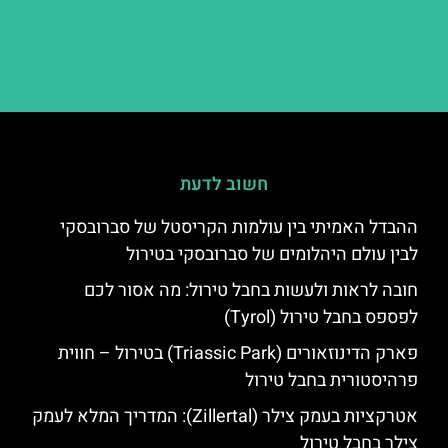
חשוב לדעת
ההבדל האמיתי בין עולמות הקריסטל של סברובסקי
לבין עולם היהלומים של סברובסקי בטירול
חובה לראות ולעשות בחבל טירול: מה אסור לכם
לפספס בחבל טירול (Tyrol)
פארק הדינוזאורים (Triassic Park) בטירול – חווית
פרהיסטורית בחבל טירול
אטרקציות בעמק צילר (Zillertal): המדריך המלא לעמק
צילר בחבל טירול