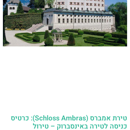
טירת אמברס (Schloss Ambras): כרטיס
כניסה לטירה באינסברוק – טירול