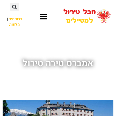
כרטיסים
|
מלונות
חבל טירול
לא רק חבל טירול
אמברס טירה טירול