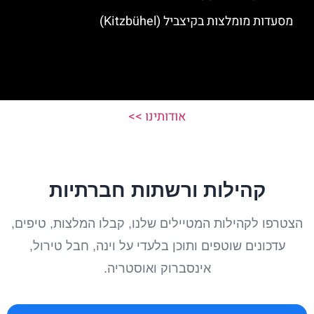
מסעדות מומלצות בקיצביל (Kitzbühel)
אודותינו >>
קהילות ורשתות חברתיות
הצטרפו לקהילות המטיילים שלנו, קבלו המלצות, טיפים,
עדכונים שוטפים ותוכן בלעדי על וינה, חבל טירול,
אינסברוק ואוסטריה.