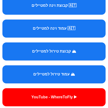
🇦🇹 קבוצת וינה למטיילים
🇦🇹 עמוד וינה למטיילים
🏔️ קבוצת טירול למטיילים
🏔️ עמוד טירול למטיילים
▶️ YouTube - WhereToFly