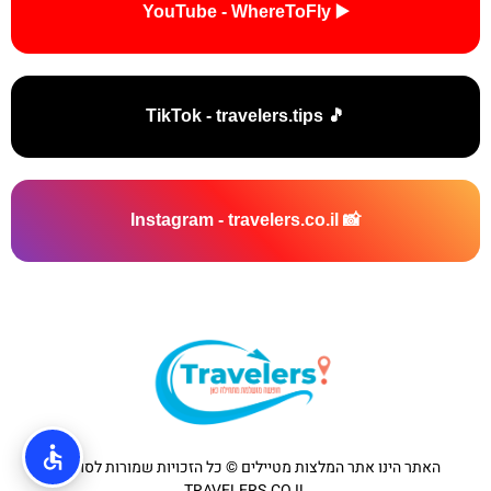
▶️ YouTube - WhereToFly
🎵 TikTok - travelers.tips
📸 Instagram - travelers.co.il
האתר הינו אתר המלצות מטיילים © כל הזכויות שמורות לסוכנות
TRAVELERS.CO.IL