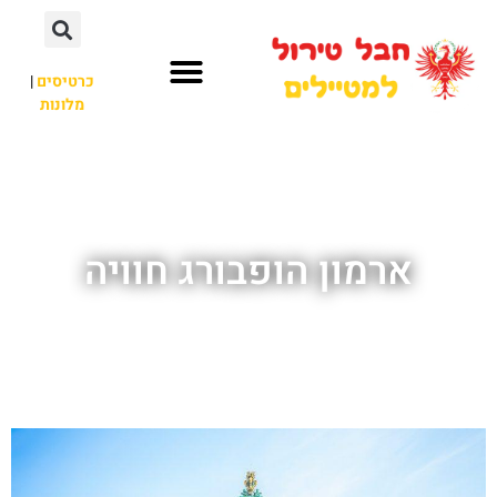
כרטיסים
|
מלונות
חבל טירול
לא רק חבל טירול
ארמון הופבורג חוויה