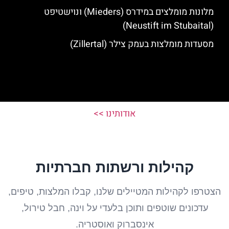
מלונות מומלצים במידרס (Mieders) ונוישטיפט
(Neustift im Stubaital)
מסעדות מומלצות בעמק צילר (Zillertal)
אודותינו >>
קהילות ורשתות חברתיות
הצטרפו לקהילות המטיילים שלנו, קבלו המלצות, טיפים,
עדכונים שוטפים ותוכן בלעדי על וינה, חבל טירול,
אינסברוק ואוסטריה.