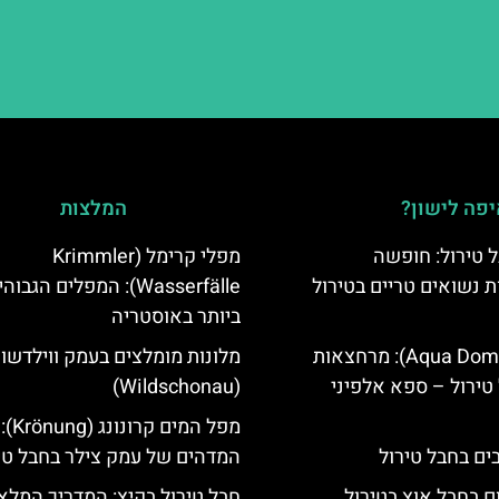
פה לישון?
המלצות
 טירול: חופשה
מפלי קרימל (Krimmler
ת נשואים טריים בטירול
Wasserfälle): המפלים הגבוה
ביותר באוסטריה
אקווה דום (Aqua Dome): מרחצאות
מלונות מומלצים בעמק ווילדשונ
טירול – ספא אלפיני
(Wildschonau)
מפל המי
המדהים של עמק צילר בחבל טי
ם בחבל אוץ בטירול
חבל טירול בקיץ: המדריך המלא