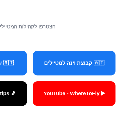
הצטרפו לקהילות המטיילים 
🇦🇹 קבוצת וינה למטיילים
🇦🇹 עמוד וינה למטיילים
🎵 TikTok - travelers.tips
▶️ YouTube - WhereToFly