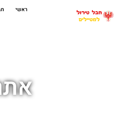
ראשי
חב
אתר 