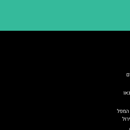
ים
או
ם קרונונג (Krönung): המפל
רול