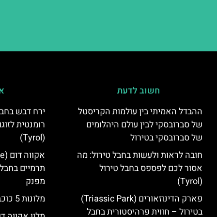
חשוב לדעת
אי
ההבדל האמיתי בין עולמות הקריסטל
ירח דבש בחבל
של סברובסקי לבין עולם היהלומים
רומנטית לזוגו
של סברובסקי בטירול
(Tyrol)
חובה לראות ולעשות בחבל טירול: מה
אסור לכם לפספס בחבל טירול
תרמיים בחבל 
(Tyrol)
מפנק
פארק הדינוזאורים (Triassic Park)
מלונות 5 כוכבים בחבל טירול
בטירול – חווית פרהיסטורית בחבל
מלון אקווה דו