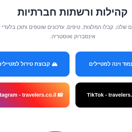
קהילות ורשתות חברתיות
טיילים שלנו, קבלו המלצות, טיפים, עדכונים שוטפים ותוכן ב
אינסברוק ואוסטריה.
️ קבוצת טירול למטיילים
📸 Instagram - travelers.co.il