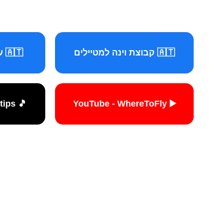
🇦🇹 קבוצת וינה למטיילים
🇦🇹 עמוד וינה למטיילים
🎵 TikTok - travelers.tips
▶️ YouTube - WhereToFly