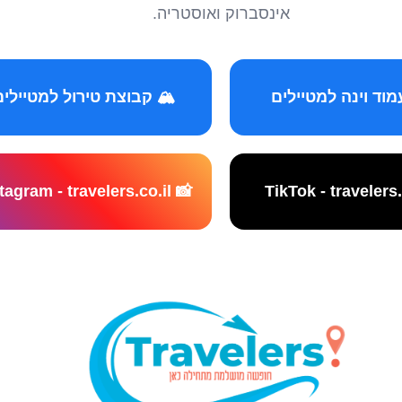
אינסברוק ואוסטריה.
️ קבוצת טירול למטיילים
📸 Instagram - travelers.co.il