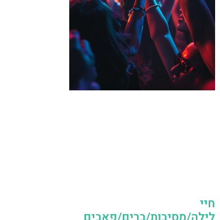
חיי
לילה/מסיבות/ברים/פאבים