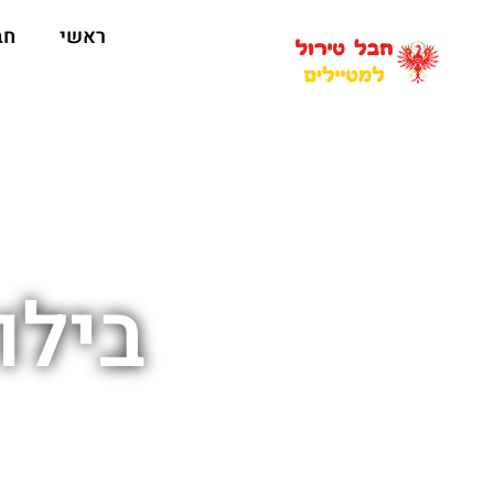
ראשי
חב
בילו