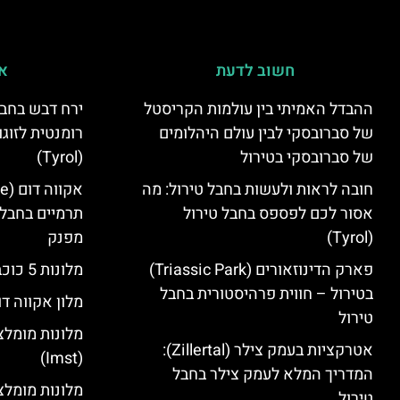
חשוב לדעת
אי
ההבדל האמיתי בין עולמות הקריסטל
ירח דבש בחבל
של סברובסקי לבין עולם היהלומים
רומנטית לזוגו
של סברובסקי בטירול
(Tyrol)
חובה לראות ולעשות בחבל טירול: מה
אסור לכם לפספס בחבל טירול
תרמיים בחבל 
(Tyrol)
מפנק
פארק הדינוזאורים (Triassic Park)
מלונות 5 כוכבים בחבל טירול
בטירול – חווית פרהיסטורית בחבל
מלון אקווה דו
טירול
מלונות מומלצ
אטרקציות בעמק צילר (Zillertal):
(Imst)
המדריך המלא לעמק צילר בחבל
טירול