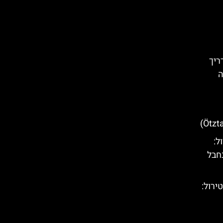
Tyro): המדריך
ה
טירול:
חבל
(Highline 179) בטירול: