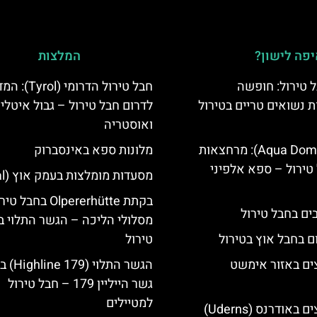
פה לישון?
המלצות
 טירול: חופשה
חבל טירול הדרומי (l
ת נשואים טריים בטירול
לדרום חבל טירול – גבול איטלי
ואוסטריה
אקווה דום (Aqua Dome): מרחצאות
מלונות ספא באינסברוק
טירול – ספא אלפיני
מסעדות מומלצות בעמק אוץ (Ötztal)
בקתת Olpererhütte בחבל 
מסלולי הליכה – הגשר התלוי ב
ם בחבל אוץ בטירול
טירול
ים באזור אימשט
הגשר התלוי 
גשר הייליין 179 – חבל טירול
למטיילים
מלונות מומלצים באודרנס (Uderns)