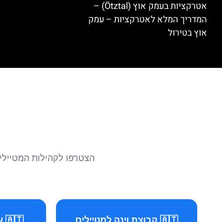
אטרקציות בעמק אוץ (Ötztal) –
המדריך המלא לאטרקציות – עמק
אוץ בטירול
הצטרפו לקהילות המטיילים 
🇦🇹 קבוצת וינה למטיילים
🇦🇹 עמוד וינה למטיילים