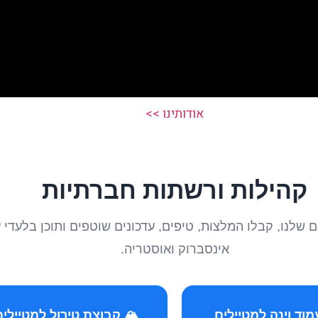
אודותינו >>
קהילות ורשתות חברתיות
טיילים שלנו, קבלו המלצות, טיפים, עדכונים שוטפים ותוכן ב
אינסברוק ואוסטריה.
️ קבוצת טירול למטיילים