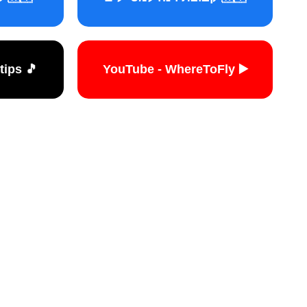
🎵 TikTok - travelers.tips
▶️ YouTube - WhereToFly
האתר הי