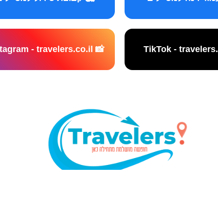
📸 Instagram - travelers.co.il
נו אתר המלצות מטיילים © כל הזכויות שמורות לסוכנות TRAVELERS.CO.IL