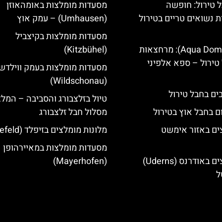
 טירול: חופשה
מסעדות מומלצות באומהאוזן
ת נשואים טריים בטירול
(Umhausen) – עמק אוץ
מסעדות מומלצות בקיצביל
אקווה דום (Aqua Dome): מרחצאות
(Kitzbühel)
טירול – ספא אלפיני
מסעדות מומלצות בעמק ווילדשו
(Wildschonau)
טיול בזלצבורג והסביבה – המל
ם בחבל אוץ בטירול
מסלול חבל זלצבורג
ים באזור אימשט
מלונות מומלצים בזיפלד (Seefeld)
מסעדות מומלצות במאיירהופן
מלונות מומלצים באודרנס (Uderns)
(Mayerhofen)
ל