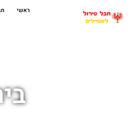
ראשי
חב
בית