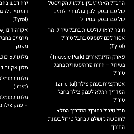
ההבדל האמיתי בין עולמות הקריסטל
ירח דבש בחבל
של סברובסקי לבין עולם היהלומים
רומנטית לזוגו
של סברובסקי בטירול
(Tyrol)
חובה לראות ולעשות בחבל טירול: מה
אסור לכם לפספס בחבל טירול
תרמיים בחבל 
(Tyrol)
מפנק
פארק הדינוזאורים (Triassic Park)
מלונות 5 כוכבים בחבל טירול
בטירול – חווית פרהיסטורית בחבל
מלון אקווה דו
טירול
מלונות מומלצ
אטרקציות בעמק צילר (Zillertal):
(Imst)
המדריך המלא לעמק צילר בחבל
טירול
– עמק צילרט
חבל טירול בחורף: המדריך המלא
לחופשה מושלמת בחבל טירול בעונת
החורף