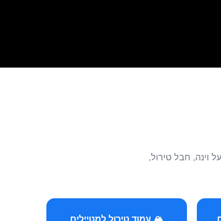
הצטרפו לקהילות המ
🏔️ עמוד טירול למטיילים
