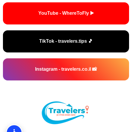
▶️ YouTube - WhereToFly
🎵 TikTok - travelers.tips
📸 Instagram - travelers.co.il