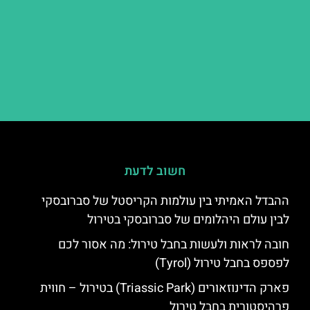
חשוב לדעת
ההבדל האמיתי בין עולמות הקריסטל של סברובסקי
לבין עולם היהלומים של סברובסקי בטירול
חובה לראות ולעשות בחבל טירול: מה אסור לכם
לפספס בחבל טירול (Tyrol)
פארק הדינוזאורים (Triassic Park) בטירול – חווית
פרהיסטורית בחבל טירול