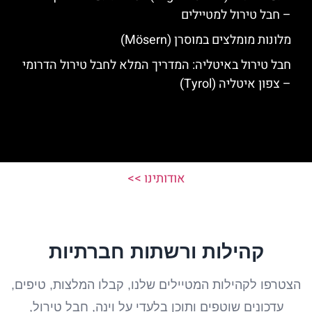
– חבל טירול למטיילים
מלונות מומלצים במוסרן (Mösern)
חבל טירול באיטליה: המדריך המלא לחבל טירול הדרומי
– צפון איטליה (Tyrol)
אודותינו >>
קהילות ורשתות חברתיות
הצטרפו לקהילות המטיילים שלנו, קבלו המלצות, טיפים,
עדכונים שוטפים ותוכן בלעדי על וינה, חבל טירול,