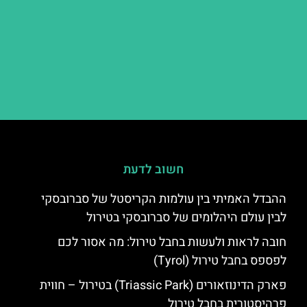
חשוב לדעת
ההבדל האמיתי בין עולמות הקריסטל של סברובסקי
לבין עולם היהלומים של סברובסקי בטירול
חובה לראות ולעשות בחבל טירול: מה אסור לכם
לפספס בחבל טירול (Tyrol)
פארק הדינוזאורים (Triassic Park) בטירול – חווית
פרהיסטורית בחבל טירול