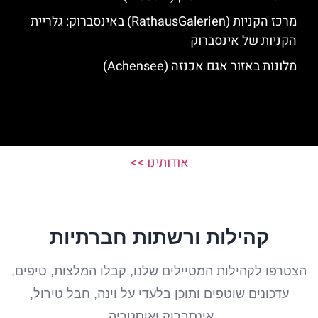
מרכז הקניות (RathausGalerien) באינסברוק: גלריית
הקניות של אינסברוק
מלונות באזור אגם אכנזה (Achensee)
אודותינו >>
קהילות ורשתות חברתיות
הצטרפו לקהילות המטיילים שלנו, קבלו המלצות, טיפים,
עדכונים שוטפים ותוכן בלעדי על וינה, חבל טירול,
אינסברוק ואוסטריה.