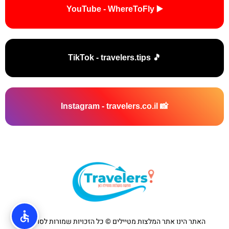
▶️ YouTube - WhereToFly
🎵 TikTok - travelers.tips
📸 Instagram - travelers.co.il
האתר הינו אתר המלצות מטיילים © כל הזכויות שמורות לסוכנות