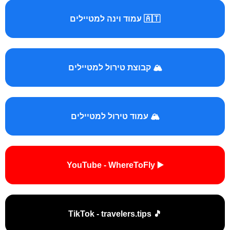
🇦🇹 עמוד וינה למטיילים
🏔️ קבוצת טירול למטיילים
🏔️ עמוד טירול למטיילים
▶️ YouTube - WhereToFly
🎵 TikTok - travelers.tips