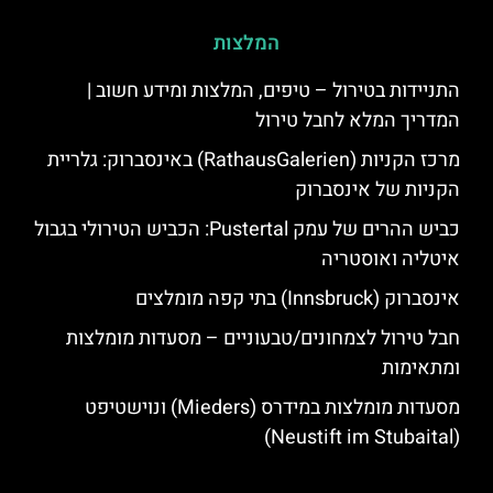
המלצות
התניידות בטירול – טיפים, המלצות ומידע חשוב |
המדריך המלא לחבל טירול
מרכז הקניות (RathausGalerien) באינסברוק: גלריית
הקניות של אינסברוק
כביש ההרים של עמק Pustertal: הכביש הטירולי בגבול
איטליה ואוסטריה
אינסברוק (Innsbruck) בתי קפה מומלצים
חבל טירול לצמחונים/טבעוניים – מסעדות מומלצות
ומתאימות
מסעדות מומלצות במידרס (Mieders) ונוישטיפט
(Neustift im Stubaital)