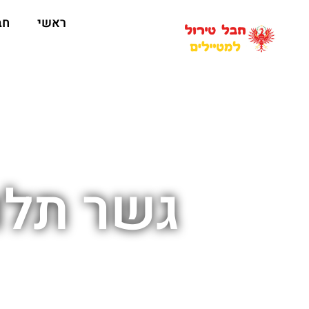
ראשי
חב
גשר תלו