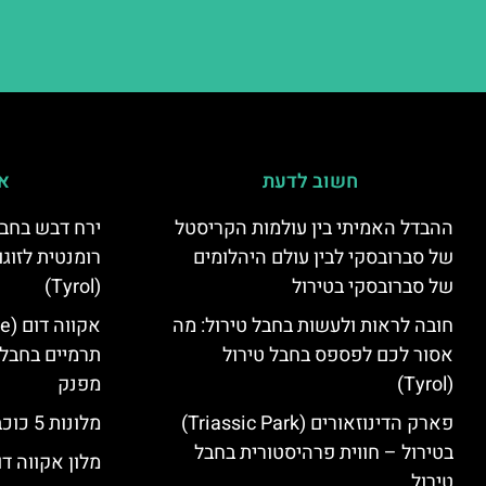
חשוב לדעת
אי
ההבדל האמיתי בין עולמות הקריסטל
ירח דבש בחבל
של סברובסקי לבין עולם היהלומים
רומנטית לזוגו
של סברובסקי בטירול
(Tyrol)
חובה לראות ולעשות בחבל טירול: מה
אסור לכם לפספס בחבל טירול
תרמיים בחבל 
(Tyrol)
מפנק
פארק הדינוזאורים (Triassic Park)
מלונות 5 כוכבים בחבל טירול
בטירול – חווית פרהיסטורית בחבל
מלון אקווה דו
טירול