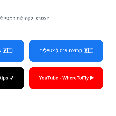
הצטרפו לקהילות המטיילים 
🇦🇹 קבוצת וינה למטיילים
🇦🇹 עמוד וינה למטיילים
🎵 TikTok - travelers.tips
▶️ YouTube - WhereToFly