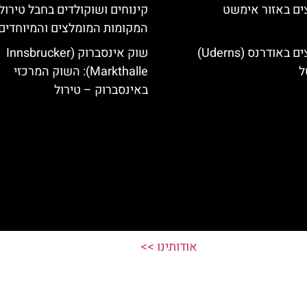
ים באזור אימשט
קינוחים ושוקולדים בחבל טירול
המקומות המומלצים והמיוחדים
מלונות מומלצים באודרנס (Uderns)
שוק אינסברוק (Innsbrucker
ל
Markthalle): השוק המרכזי
באינסברוק – טירול
אודותינו >>