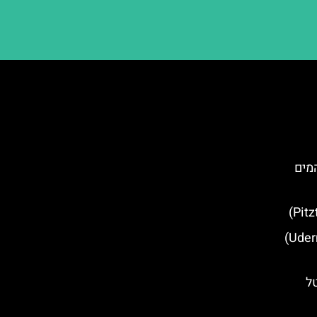
פארק המים
מסעדות מומלצות באודרנס (Uderns)
ל