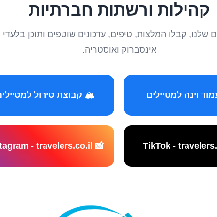
קהילות ורשתות חברתיות
טיילים שלנו, קבלו המלצות, טיפים, עדכונים שוטפים ותוכן ב
אינסברוק ואוסטריה.
️ קבוצת טירול למטיילים
📸 Instagram - travelers.co.il