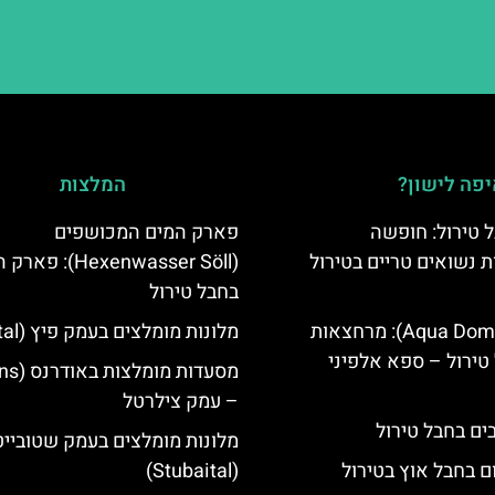
פה לישון?
המלצות
 טירול: חופשה
פארק המים המכושפים
ת נשואים טריים בטירול
(Hexenwasser Söll): 
בחבל טירול
אקווה דום (Aqua Dome): מרחצאות
מלונות מומלצים בעמק פיץ (Pitztal)
טירול – ספא אלפיני
– עמק צילרטל
מלונות מומלצים בעמק שטובייט
ם בחבל אוץ בטירול
(Stubaital)