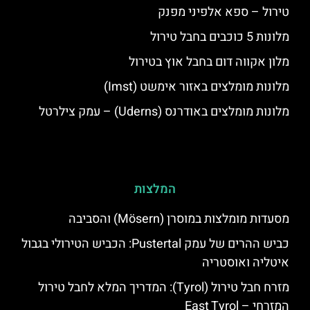
טירול – ספא אלפיני מפנק
מלונות 5 כוכבים בחבל טירול
מלון אקווה דום בחבל אוץ בטירול
מלונות מומלצים באזור אימשט (Imst)
מלונות מומלצים באודרנס (Uderns) – עמק צילרטל
המלצות
מסעדות מומלצות במוסרן (Mösern) והסביבה
כביש ההרים של עמק Pustertal: הכביש הטירולי בגבול
איטליה ואוסטריה
מזרח חבל טירול (Tyrol): המדריך המלא לחבל טירול
המזרחי – East Tyrol