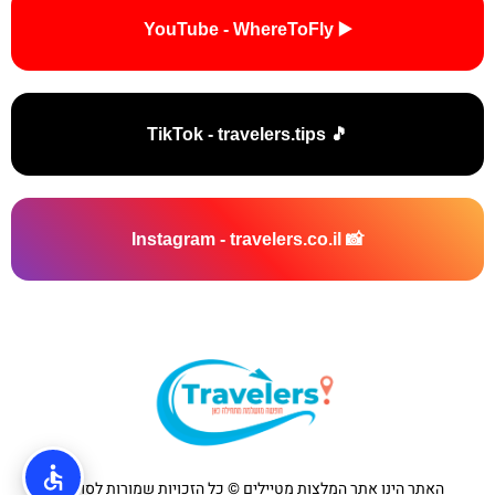
▶️ YouTube - WhereToFly
🎵 TikTok - travelers.tips
📸 Instagram - travelers.co.il
האתר הינו אתר המלצות מטיילים © כל הזכויות שמורות לסוכנות