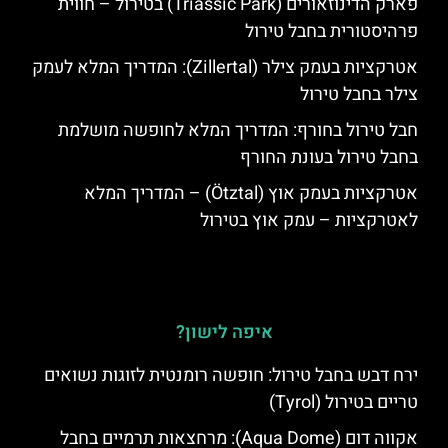
פארק הדינוזאורים (Triassic Park) בטירול – חווית
פרהיסטורית בחבל טירול
אטרקציות בעמק צילר (Zillertal): המדריך המלא לעמק
צילר בחבל טירול
חבל טירול בחורף: המדריך המלא לחופשה מושלמת
בחבל טירול בעונת החורף
אטרקציות בעמק אוץ (Ötztal) – המדריך המלא
לאטרקציות – עמק אוץ בטירול
איפה לישון?
ירח דבש בחבל טירול: חופשה רומנטית לזוגות נשואים
טריים בטירול (Tyrol)
אקווה דום (Aqua Dome): מרחצאות תרמיים בחבל