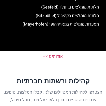
מלונות מומלצים בזיפלד (Seefeld)
מלונות מומלצים בקיצביל (Kitzbühel)
מסעדות מומלצות במאיירהופן (Mayerhofen)
אודותינו >>
קהילות ורשתות חברתיות
הצטרפו לקהילות המטיילים שלנו, קבלו המלצות, טיפים,
עדכונים שוטפים ותוכן בלעדי על וינה, חבל טירול,