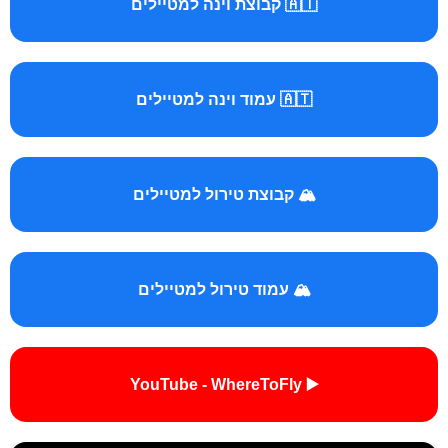
🇦🇹 קבוצת וינה למטיילים
🇦🇹 עמוד וינה למטיילים
🏔️ קבוצת טירול למטיילים
🏔️ עמוד טירול למטיילים
▶️ YouTube - WhereToFly