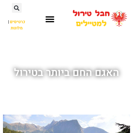
כרטיסים
|
מלונות
חבל טירול
לא רק חבל טירול
האגם החם ביותר בטירול