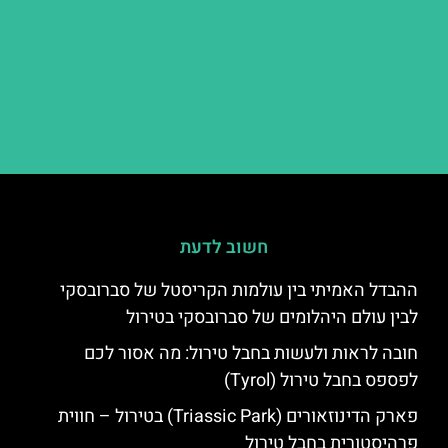
חשוב לדעת
ההבדל האמיתי בין עולמות הקריסטל של סברובסקי
לבין עולם היהלומים של סברובסקי בטירול
חובה לראות ולעשות בחבל טירול: מה אסור לכם
לפספס בחבל טירול (Tyrol)
פארק הדינוזאורים (Triassic Park) בטירול – חווית
פרהיסטורית בחבל טירול