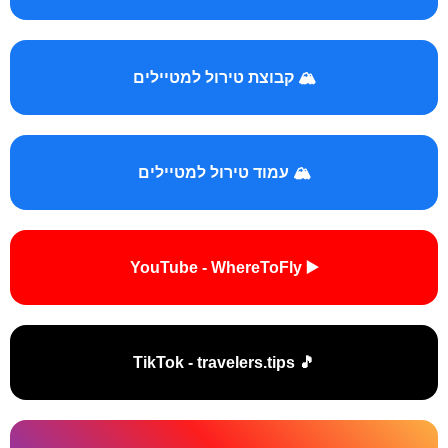
🏔️ קבוצת טירול למטיילים
🏔️ עמוד טירול למטיילים
▶️ YouTube - WhereToFly
🎵 TikTok - travelers.tips