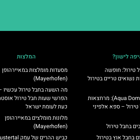
פה לישון?
המלצות
 טירול: חופשה
מסעדות מומלצות במאיירהופן
ת נשואים טריים בטירול
(Mayerhofen)
מה השעה בחבל טירול עכשיו –
אקווה דום (Aqua Dome): מרחצאות
הפרשי שעות חבל טירול אוסטר
טירול – ספא אלפיני
כעת לעומת ישראל
מלונות מומלצים במאיירהופן
(Mayerhofen)
ם בחבל אוץ בטירול