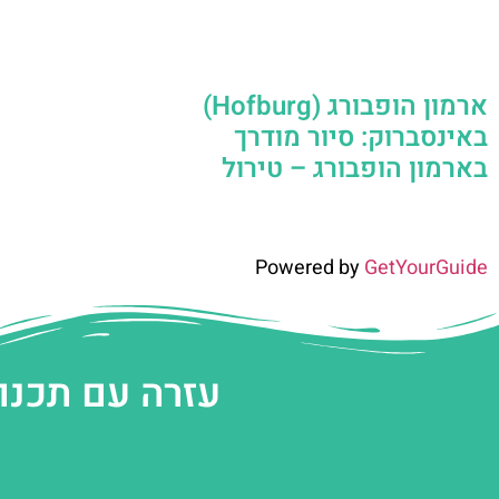
ארמון הופבורג (Hofburg)
באינסברוק: סיור מודרך
בארמון הופבורג – טירול
Powered by
GetYourGuide
עזרה עם תכנו