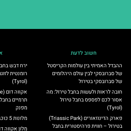
חשוב לדעת
אי
ההבדל האמיתי בין עולמות הקריסטל
ירח דבש בחבל
של סברובסקי לבין עולם היהלומים
רומנטית לזוגו
של סברובסקי בטירול
(Tyrol)
חובה לראות ולעשות בחבל טירול: מה
אסור לכם לפספס בחבל טירול
תרמיים בחבל 
(Tyrol)
מפנק
פארק הדינוזאורים (Triassic Park)
מלונות 5 כוכבים בחבל טירול
בטירול – חווית פרהיסטורית בחבל
מלון אקווה דו