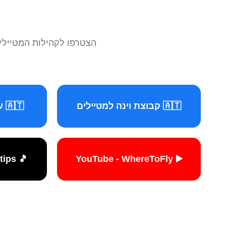
הצטרפו לקהילות המטיילים 
🇦🇹 קבוצת וינה למטיילים
🇦🇹 עמוד וינה למטיילים
🎵 TikTok - travelers.tips
▶️ YouTube - WhereToFly