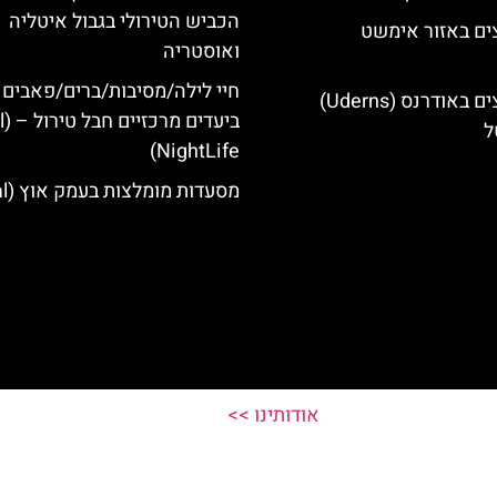
הכביש הטירולי בגבול איטליה
ים באזור אימשט
ואוסטריה
חיי לילה/מסיבות/ברים/פאבים
מלונות מומלצים באודרנס (Uderns)
ביעד
ל
NightLife)
מסעדות מומלצות בעמק אוץ (Ötztal)
אודותינו >>