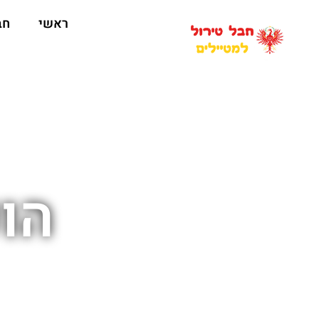
ראשי
חב
הופ