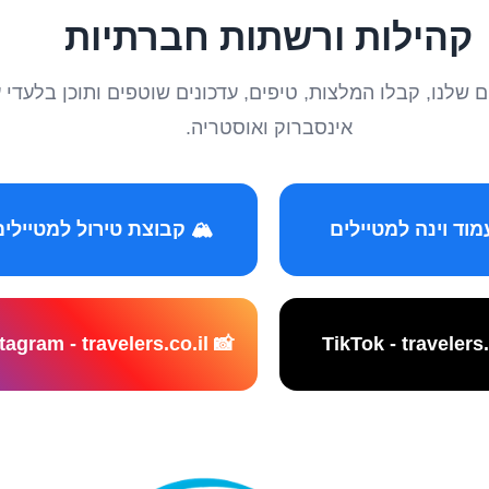
קהילות ורשתות חברתיות
טיילים שלנו, קבלו המלצות, טיפים, עדכונים שוטפים ותוכן ב
אינסברוק ואוסטריה.
️ קבוצת טירול למטיילים
📸 Instagram - travelers.co.il