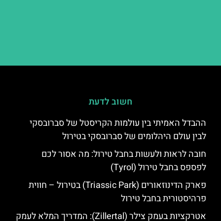
חשוב לדעת
ההבדל האמיתי בין עולמות הקריסטל של סברובסקי
לבין עולם היהלומים של סברובסקי בטירול
חובה לראות ולעשות בחבל טירול: מה אסור לכם
לפספס בחבל טירול (Tyrol)
פארק הדינוזאורים (Triassic Park) בטירול – חווית
פרהיסטורית בחבל טירול
אטרקציות בעמק צילר (Zillertal): המדריך המלא לעמק