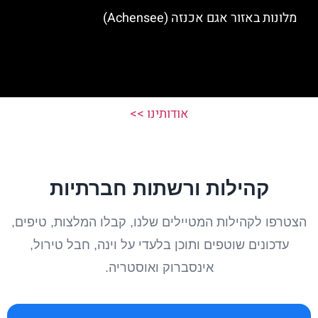
מלונות באזור אגם אכנזה (Achensee)
אודותינו >>
קהילות ורשתות חברתיות
הצטרפו לקהילות המטיילים שלנו, קבלו המלצות, טיפים,
עדכונים שוטפים ותוכן בלעדי על וינה, חבל טירול,
אינסברוק ואוסטריה.