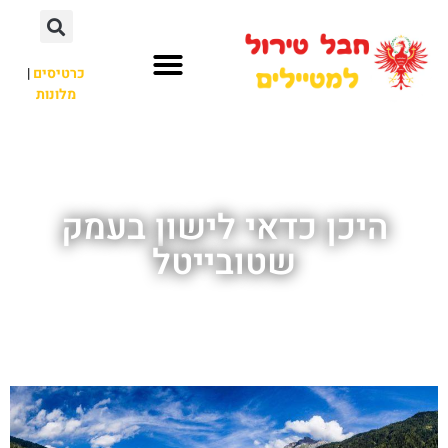
כרטיסים
|
מלונות
חבל טירול
לא רק חבל טירול
היכן כדאי לישון בעמק
שטובייטל