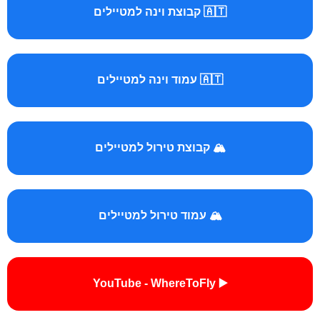
🇦🇹 קבוצת וינה למטיילים
🇦🇹 עמוד וינה למטיילים
🏔️ קבוצת טירול למטיילים
🏔️ עמוד טירול למטיילים
▶️ YouTube - WhereToFly