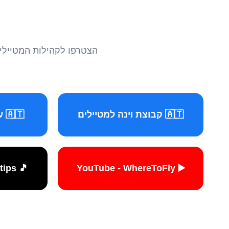
הצטרפו לקהילות המטיילים 
🇦🇹 קבוצת וינה למטיילים
🇦🇹 עמוד וינה למטיילים
🎵 TikTok - travelers.tips
▶️ YouTube - WhereToFly