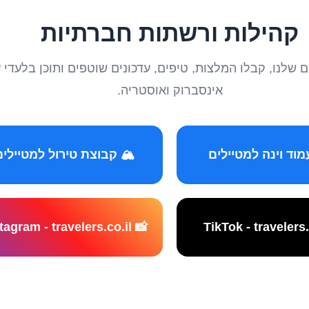
קהילות ורשתות חברתיות
טיילים שלנו, קבלו המלצות, טיפים, עדכונים שוטפים ותוכן ב
אינסברוק ואוסטריה.
️ קבוצת טירול למטיילים
📸 Instagram - travelers.co.il