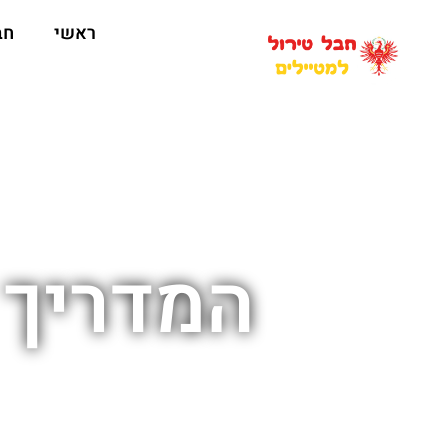
ראשי
חב
המדריך 