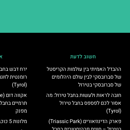
חשוב לדעת
אי
ההבדל האמיתי בין עולמות הקריסטל
ירח דבש בחבל
של סברובסקי לבין עולם היהלומים
רומנטית לזוגו
של סברובסקי בטירול
(Tyrol)
חובה לראות ולעשות בחבל טירול: מה
אסור לכם לפספס בחבל טירול
תרמיים בחבל 
(Tyrol)
מפנק
פארק הדינוזאורים (Triassic Park)
מלונות 5 כוכבים בחבל טירול
בטירול – חווית פרהיסטורית בחבל