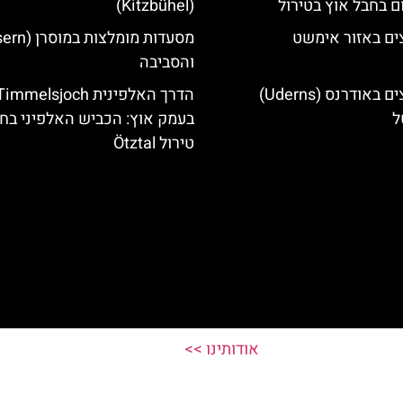
ם בחבל אוץ בטירול
(Kitzbühel)
ים באזור אימשט
והסביבה
מלונות מומלצים באודרנס (Uderns)
הדרך האלפינית immelsjoch
ל
בעמק אוץ: הכביש האלפיני בח
טירול Ötztal
אודותינו >>