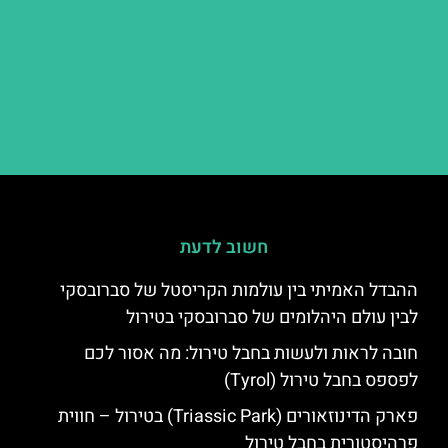
חשוב לדעת
ההבדל האמיתי בין עולמות הקריסטל של סברובסקי
לבין עולם היהלומים של סברובסקי בטירול
חובה לראות ולעשות בחבל טירול: מה אסור לכם
לפספס בחבל טירול (Tyrol)
פארק הדינוזאורים (Triassic Park) בטירול – חווית
פרהיסטורית בחבל טירול