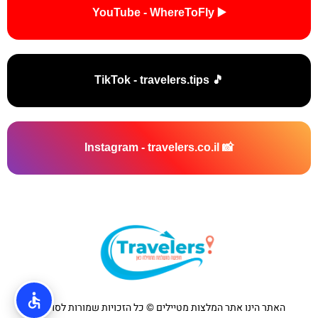
▶️ YouTube - WhereToFly
🎵 TikTok - travelers.tips
📸 Instagram - travelers.co.il
האתר הינו אתר המלצות מטיילים © כל הזכויות שמורות לסוכנות