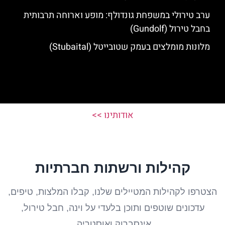
ערב טירולי במשפחת גונדולף: מופע וארוחה תרבותית
בחבל טירול (Gundolf)
מלונות מומלצים בעמק שטובייטל (Stubaital)
אודותינו >>
קהילות ורשתות חברתיות
הצטרפו לקהילות המטיילים שלנו, קבלו המלצות, טיפים,
עדכונים שוטפים ותוכן בלעדי על וינה, חבל טירול,
אינסברוק ואוסטריה.