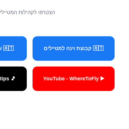
הצטרפו לקהילות המטיילים 
🇦🇹 קבוצת וינה למטיילים
🇦🇹 עמוד וינה למטיילים
🎵 TikTok - travelers.tips
▶️ YouTube - WhereToFly