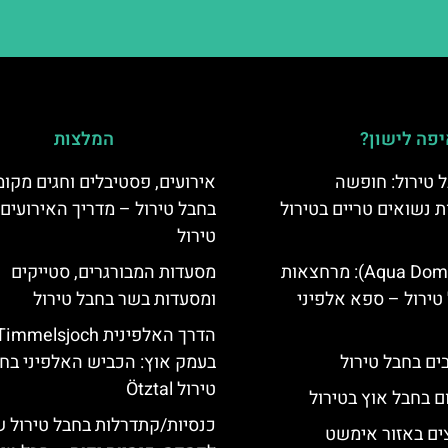
פה לישון?
המלצות
 טירול: חופשה
אירועים, פסטיבלים וחגים מקומ
ת נשואים טריים בטירול
בחבל טירול – מדריך האירועים
טירול
אקווה דום (Aqua Dome): מרחצאות
מסעדות המבורגרים, סטייקים
טירול – ספא אלפיני
ומסעדות בשר בחבל טירול
הדרך האלפינית immelsjoch
בעמק אוץ: הכביש האלפיני בח
טירול Ötztal
ם בחבל אוץ בטירול
כנסיות/קתדרלות בחבל טירול 
ים באזור אימשט