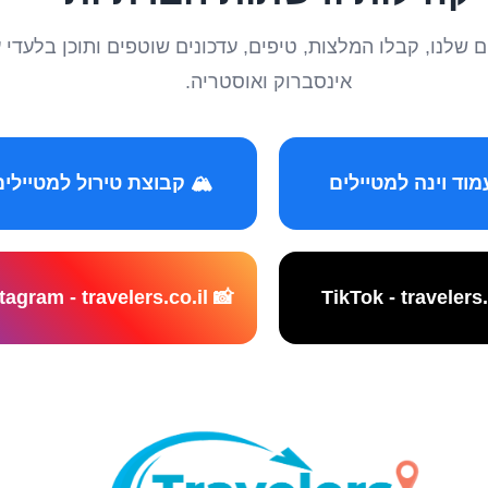
טיילים שלנו, קבלו המלצות, טיפים, עדכונים שוטפים ותוכן ב
אינסברוק ואוסטריה.
️ קבוצת טירול למטיילים
📸 Instagram - travelers.co.il