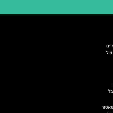
יים
 של
T
בל
שאסור