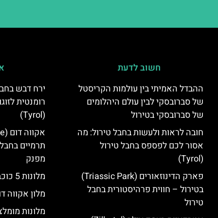
חשוב לדעת
אי
ההבדל האמיתי בין עולמות הקריסטל
ירח דבש בחבל
של סברובסקי לבין עולם היהלומים
רומנטית לזוגו
של סברובסקי בטירול
(Tyrol)
חובה לראות ולעשות בחבל טירול: מה
אסור לכם לפספס בחבל טירול
תרמיים בחבל 
(Tyrol)
מפנק
פארק הדינוזאורים (Triassic Park)
מלונות 5 כוכבים בחבל טירול
בטירול – חווית פרהיסטורית בחבל
מלון אקווה דו
טירול
מלונות מומלצ