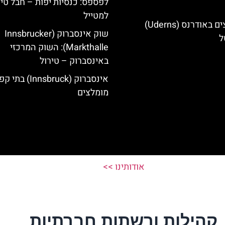
לפספס: כנסיות יפות – חבל טיר
למטייל
מלונות מומלצים באודרנס (Uderns)
שוק אינסברוק (Innsbrucker
ל
Markthalle): השוק המרכזי
באינסברוק – טירול
אינסברוק (Innsbruck) בת
מומלצים
אודותינו >>
קהילות ורשתות חברתיות