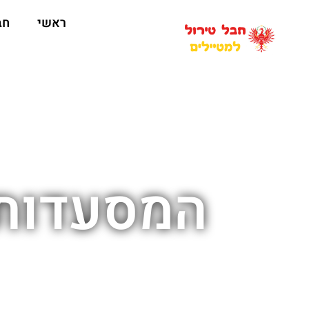
ראשי
חב
המסעדות 