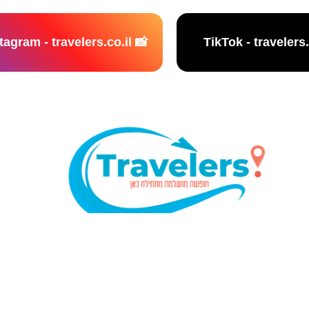
📸 Instagram - travelers.co.il
נו אתר המלצות מטיילים © כל הזכויות שמורות לסוכנות TRAVELERS.CO.IL
מדיניות פרטיות