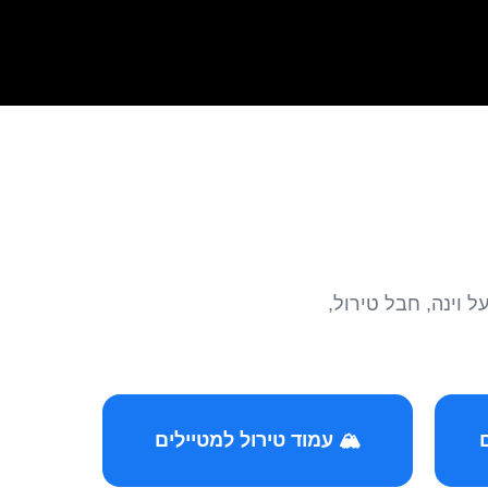
הצטרפו לקהילות המ
🏔️ עמוד טירול למטיילים
