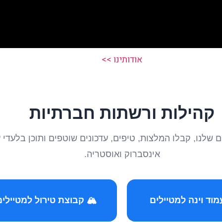
אודותינו >>
קהילות ורשתות חברתיות
טיילים שלנו, קבלו המלצות, טיפים, עדכונים שוטפים ותוכן ב
אינסברוק ואוסטריה.
️ קבוצת טירול למטיילים