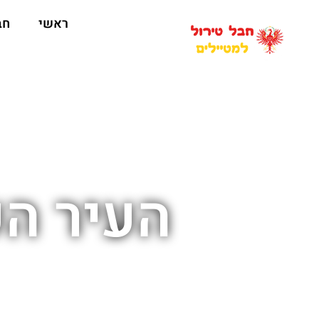
ראשי
חב
העיר ה