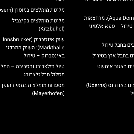
מלונות מומלצים במוסרן (Mösern)
אקווה דום (Aqua Dome): מרחצאות
מלונות מומלצים בקיצביל
טירול – ספא אלפיני
(Kitzbühel)
שוק אינסברוק (Innsbrucker
Markthalle): השוק המרכזי
ם בחבל אוץ בטירול
באינסברוק – טירול
ים באזור אימשט
טיול בזלצבורג והסביבה – המל
מסלול חבל זלצבורג
מלונות מומלצים באודרנס (Uderns)
מסעדות מומלצות במאיירהופן
ל
(Mayerhofen)