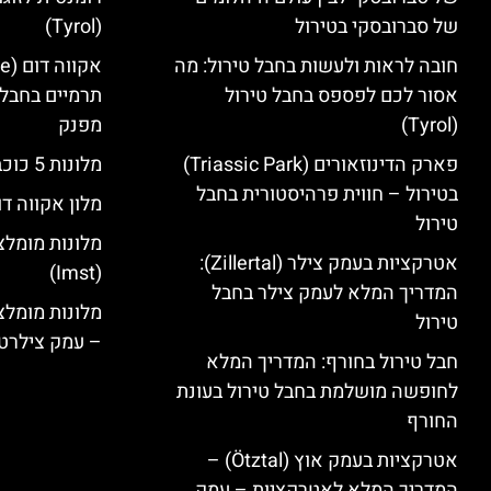
של סברובסקי בטירול
(Tyrol)
חובה לראות ולעשות בחבל טירול: מה
אסור לכם לפספס בחבל טירול
תרמיים בחבל 
(Tyrol)
מפנק
פארק הדינוזאורים (Triassic Park)
מלונות 5 כוכבים בחבל טירול
בטירול – חווית פרהיסטורית בחבל
מלון אקווה דו
טירול
מלונות מומלצ
אטרקציות בעמק צילר (Zillertal):
(Imst)
המדריך המלא לעמק צילר בחבל
טירול
– עמק צילרט
חבל טירול בחורף: המדריך המלא
לחופשה מושלמת בחבל טירול בעונת
החורף
אטרקציות בעמק אוץ (Ötztal) –
המדריך המלא לאטרקציות – עמק