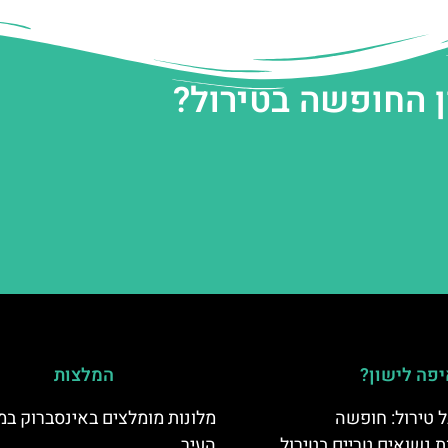
ן החופשה בטירול?
פה לישון?
המלצות
 טירול: חופשה
מלונות מומלצים באינסברוק במ
ת נשואים טריים בטירול
העיר