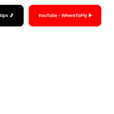
🎵 TikTok - travelers.tips
▶️ YouTube - WhereToFly
האתר הי