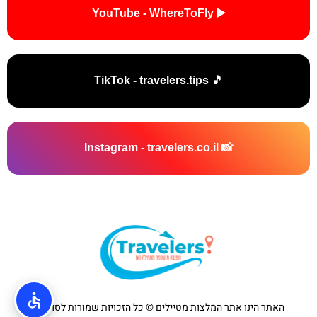
▶️ YouTube - WhereToFly
🎵 TikTok - travelers.tips
📸 Instagram - travelers.co.il
האתר הינו אתר המלצות מטיילים © כל הזכויות שמורות לסוכנות