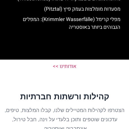
מסעדות מומלצות בעמק פיץ (Pitztal)
מפלי קרימל (Krimmler Wasserfälle): המפלים
הגבוהים ביותר באוסטריה
אודותינו >>
קהילות ורשתות חברתיות
הצטרפו לקהילות המטיילים שלנו, קבלו המלצות, טיפים,
עדכונים שוטפים ותוכן בלעדי על וינה, חבל טירול,
אינסברוק ואוסטריה.