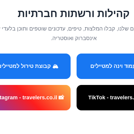
קהילות ורשתות חברתיות
טיילים שלנו, קבלו המלצות, טיפים, עדכונים שוטפים ותוכן ב
אינסברוק ואוסטריה.
️ קבוצת טירול למטיילים
📸 Instagram - travelers.co.il