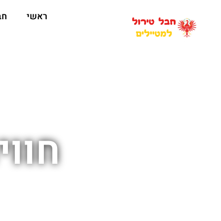
ראשי
חב
חווי