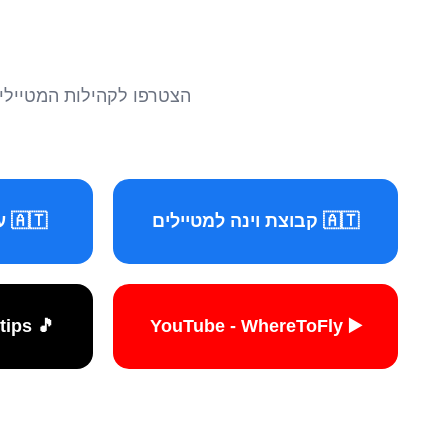
הצטרפו לקהילות המטיילים 
🇦🇹 קבוצת וינה למטיילים
🇦🇹 עמוד וינה למטיילים
🎵 TikTok - travelers.tips
▶️ YouTube - WhereToFly