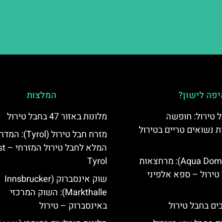
פה לישון?
המלצות
 טירול: חופשה
מלונות באזור 47 בחבל טירול
ת נשואים טריים בטירול
מזרח חבל טירול (Tyrol): 
המלא לחבל 
אקווה דום (Aqua Dome): מרחצאות
Tyrol
טירול – ספא אלפיני
שוק אינסברוק (Innsbrucker
Markthalle): השוק המרכזי
באינסברוק – טירול