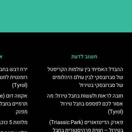
חשוב לדעת
אי
ההבדל האמיתי בין עולמות הקריסטל
ירח דבש בחבל
של סברובסקי לבין עולם היהלומים
רומנטית לזוגו
של סברובסקי בטירול
(Tyrol)
חובה לראות ולעשות בחבל טירול: מה
אסור לכם לפספס בחבל טירול
תרמיים בחבל 
(Tyrol)
מפנק
פארק הדינוזאורים (Triassic Park)
מלונות 5 כוכבים בחבל טירול
בטירול – חווית פרהיסטורית בחבל