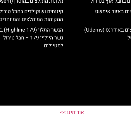
ם בחבל אוץ בטירול
מלונות מומלצים במוסרן (Mösern)
ים באזור אימשט
קינוחים ושוקולדים בחבל טירול
המקומות המומלצים והמיוחדים
מלונות מומלצים באודרנס (Uderns)
הגשר התלוי 
ל
גשר הייליין 179 – חבל טירול
למטיילים
אודותינו >>