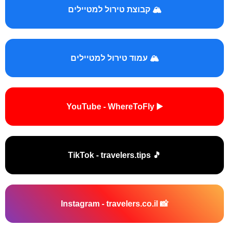
🏔️ קבוצת טירול למטיילים
🏔️ עמוד טירול למטיילים
▶️ YouTube - WhereToFly
🎵 TikTok - travelers.tips
📸 Instagram - travelers.co.il