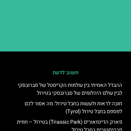
חשוב לדעת
ההבדל האמיתי בין עולמות הקריסטל של סברובסקי
לבין עולם היהלומים של סברובסקי בטירול
חובה לראות ולעשות בחבל טירול: מה אסור לכם
לפספס בחבל טירול (Tyrol)
פארק הדינוזאורים (Triassic Park) בטירול – חווית
פרהיסטורית בחבל טירול