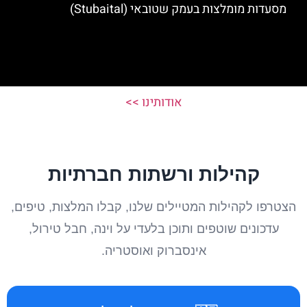
מסעדות מומלצות בעמק שטובאי (Stubaital)
אודותינו >>
קהילות ורשתות חברתיות
הצטרפו לקהילות המטיילים שלנו, קבלו המלצות, טיפים,
עדכונים שוטפים ותוכן בלעדי על וינה, חבל טירול,
אינסברוק ואוסטריה.