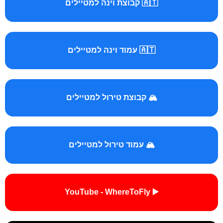
🇦🇹 קבוצת וינה למטיילים
🇦🇹 עמוד וינה למטיילים
🏔️ קבוצת טירול למטיילים
🏔️ עמוד טירול למטיילים
▶️ YouTube - WhereToFly