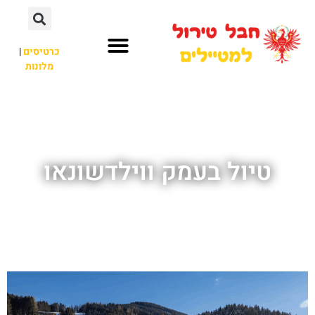
כרטיסים
|
מלונות
חבל טירול
לא רק חבל טירול
טיול בעמק ווילדשונאו