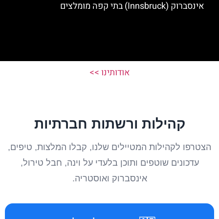
אינסברוק (Innsbruck) בתי קפה מומלצים
אודותינו >>
קהילות ורשתות חברתיות
הצטרפו לקהילות המטיילים שלנו, קבלו המלצות, טיפים,
עדכונים שוטפים ותוכן בלעדי על וינה, חבל טירול,
אינסברוק ואוסטריה.