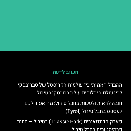
חשוב לדעת
ההבדל האמיתי בין עולמות הקריסטל של סברובסקי
לבין עולם היהלומים של סברובסקי בטירול
חובה לראות ולעשות בחבל טירול: מה אסור לכם
לפספס בחבל טירול (Tyrol)
פארק הדינוזאורים (Triassic Park) בטירול – חווית
פרהיסטורית בחבל טירול