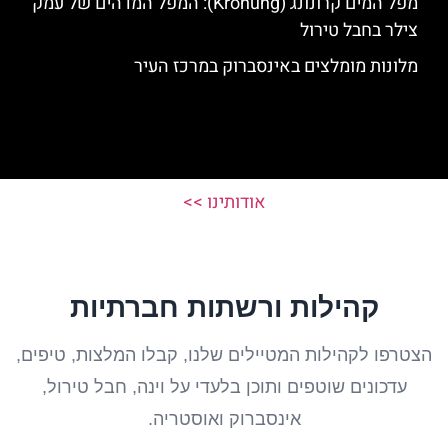
מפל המים קרונונג (Krönung): המפל המדהים של עמק
צילר בחבל טירול
מלונות מומלצים באינסברוק במרכז העיר
אודותינו >>
קהילות ורשתות חברתיות
הצטרפו לקהילות המטיילים שלנו, קבלו המלצות, טיפים,
עדכונים שוטפים ותוכן בלעדי על וינה, חבל טירול,
אינסברוק ואוסטריה.