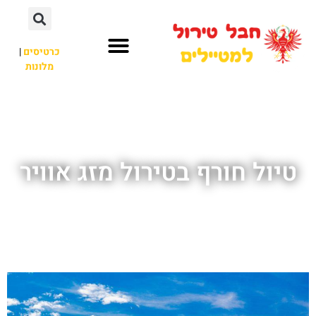
כרטיסים
|
מלונות
חבל טירול
לא רק חבל טירול
טיול חורף בטירול מזג אוויר