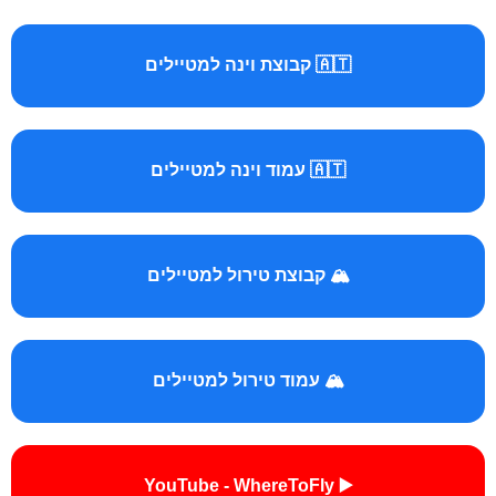
🇦🇹 קבוצת וינה למטיילים
🇦🇹 עמוד וינה למטיילים
🏔️ קבוצת טירול למטיילים
🏔️ עמוד טירול למטיילים
▶️ YouTube - WhereToFly