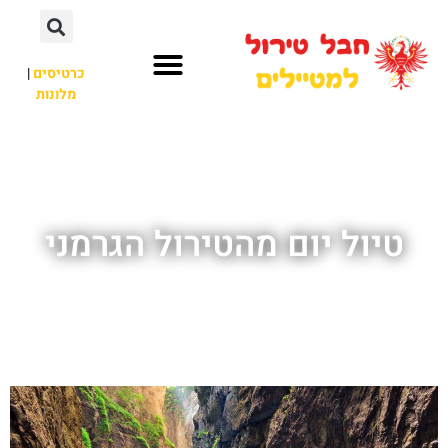
כרטיסים
|
מלונות
חבל טירול
לא רק חבל טירול
טיול יום מהטירול הגרמני