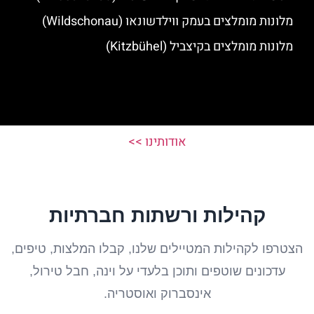
מלונות מומלצים בעמק ווילדשונאו (Wildschonau)
מלונות מומלצים בקיצביל (Kitzbühel)
אודותינו >>
קהילות ורשתות חברתיות
הצטרפו לקהילות המטיילים שלנו, קבלו המלצות, טיפים,
עדכונים שוטפים ותוכן בלעדי על וינה, חבל טירול,
אינסברוק ואוסטריה.