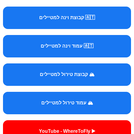
🇦🇹 קבוצת וינה למטיילים
🇦🇹 עמוד וינה למטיילים
🏔️ קבוצת טירול למטיילים
🏔️ עמוד טירול למטיילים
▶️ YouTube - WhereToFly