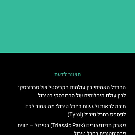
חשוב לדעת
ההבדל האמיתי בין עולמות הקריסטל של סברובסקי
לבין עולם היהלומים של סברובסקי בטירול
חובה לראות ולעשות בחבל טירול: מה אסור לכם
לפספס בחבל טירול (Tyrol)
פארק הדינוזאורים (Triassic Park) בטירול – חווית
פרהיסטורית בחבל טירול