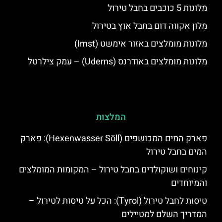
מלונות 5 כוכבים בחבל טירול
מלון אקווה דום בחבל אוץ בטירול
מלונות מומלצים באזור אימשט (Imst)
מלונות מומלצים באודרנס (Uderns) – עמק צילרטל
המלצות
פארק המים המכושפים (Hexenwasser Söll): פארק
המים בחבל טירול
קינוחים ושוקולדים בחבל טירול – המקומות המומלצים
והמיוחדים
טיסות לחבל טירול (Tyrol): הכל על טיסות לטירול –
המדריך השלם למטיילים