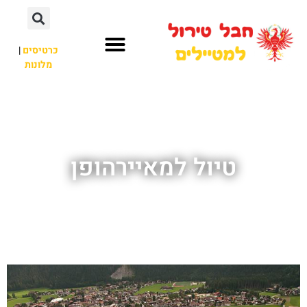
כרטיסים
|
מלונות
חבל טירול
לא רק חבל טירול
טיול למאיירהופן