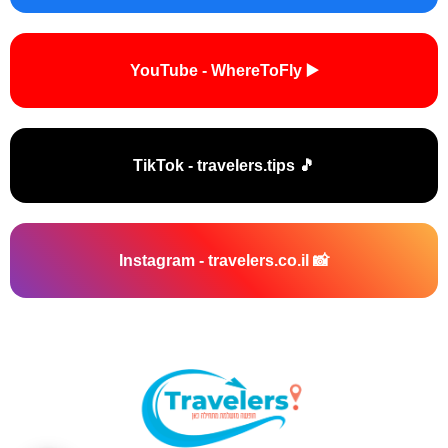
▶️ YouTube - WhereToFly
🎵 TikTok - travelers.tips
📸 Instagram - travelers.co.il