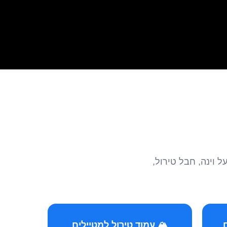
הצטרפו לקהילות המ
🏔️ עמוד טירול למטיילים
