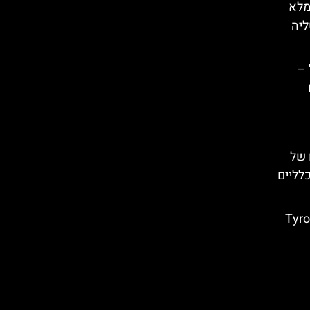
מלא
ליה
 –
 של
כלליים
ים מרכזיים חבל טירול – (Tyrol