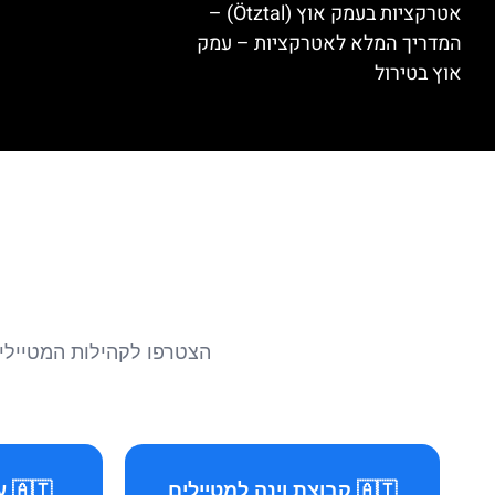
אטרקציות בעמק אוץ (Ötztal) –
המדריך המלא לאטרקציות – עמק
אוץ בטירול
הצטרפו לקהילות המטיילים 
🇦🇹 קבוצת וינה למטיילים
🇦🇹 עמוד וינה למטיילים