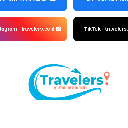
📸 Instagram - travelers.co.il
נו אתר המלצות מטיילים © כל הזכויות שמורות לסוכנות TRAVELERS.CO.IL