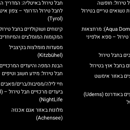
 טירול: חופשה
חבל טירול באיטליה: המדריך ה
ת נשואים טריים בטירול
לחבל טירול הדרומי – צפון איט
(Tyrol)
אקווה דום (Aqua Dome): מרחצאות
קינוחים ושוקולדים בחבל טירול
טירול – ספא אלפיני
המקומות המומלצים והמיוחדים
מסעדות מומלצות בקיצביל
(Kitzbühel)
ם בחבל אוץ בטירול
הבנת המפה והיעדים המרכזיים
חבל טירול: מידע חשוב וטיפים 
ים באזור אימשט
חיי לילה/מסיבות/ברים/פאבים
ביעד
מלונות מומלצים באודרנס (Uderns)
NightLife)
ל
מלונות באזור אגם אכנזה
(Achensee)