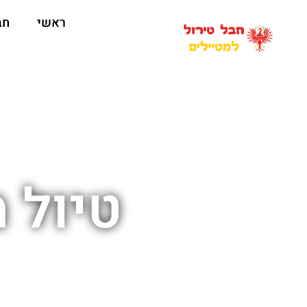
ראשי
חב
טיול 