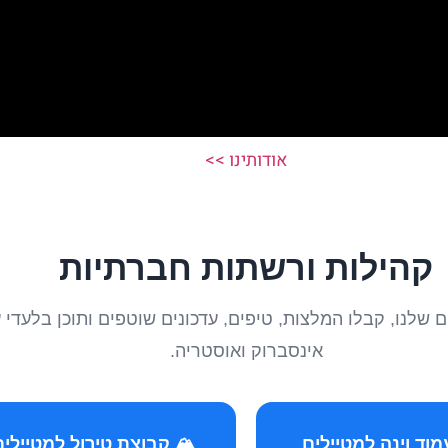
אודותינו >>
קהילות ורשתות חברתיות
טיילים שלנו, קבלו המלצות, טיפים, עדכונים שוטפים ותוכן ב
אינסברוק ואוסטריה.
️ קבוצת טירול למטיילים