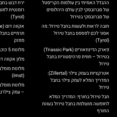
ההבדל האמיתי בין עולמות הקריסטל
ירח דבש בחבל
של סברובסקי לבין עולם היהלומים
רומנטית לזוגו
של סברובסקי בטירול
(Tyrol)
חובה לראות ולעשות בחבל טירול: מה
אסור לכם לפספס בחבל טירול
תרמיים בחבל 
(Tyrol)
מפנק
פארק הדינוזאורים (Triassic Park)
מלונות 5 כוכבים בחבל טירול
בטירול – חווית פרהיסטורית בחבל
מלון אקווה דו
טירול
מלונות מומלצ
אטרקציות בעמק צילר (Zillertal):
(Imst)
המדריך המלא לעמק צילר בחבל
טירול
– עמק צילרט
חבל טירול בחורף: המדריך המלא
לחופשה מושלמת בחבל טירול בעונת
החורף