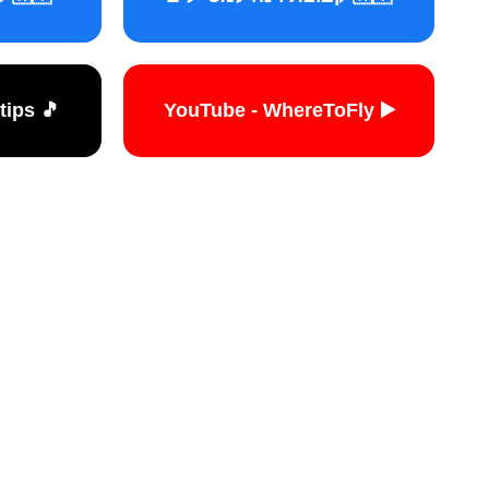
🎵 TikTok - travelers.tips
▶️ YouTube - WhereToFly
האתר הי