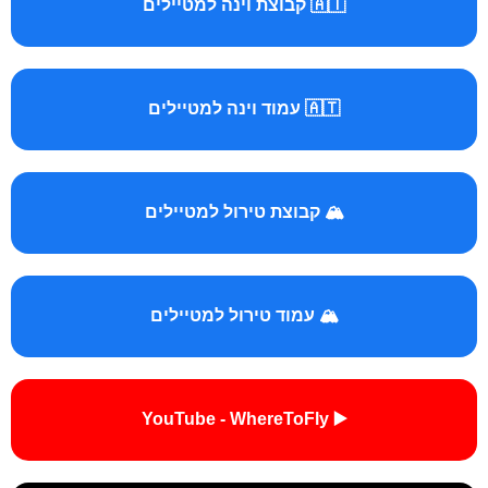
🇦🇹 קבוצת וינה למטיילים
🇦🇹 עמוד וינה למטיילים
🏔️ קבוצת טירול למטיילים
🏔️ עמוד טירול למטיילים
▶️ YouTube - WhereToFly