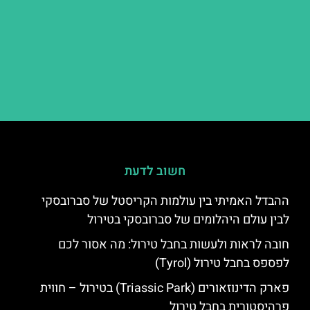
חשוב לדעת
ההבדל האמיתי בין עולמות הקריסטל של סברובסקי
לבין עולם היהלומים של סברובסקי בטירול
חובה לראות ולעשות בחבל טירול: מה אסור לכם
לפספס בחבל טירול (Tyrol)
פארק הדינוזאורים (Triassic Park) בטירול – חווית
פרהיסטורית בחבל טירול