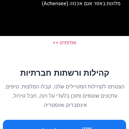
מלונות באזור אגם אכנזה (Achensee)
אודותינו >>
קהילות ורשתות חברתיות
הצטרפו לקהילות המטיילים שלנו, קבלו המלצות, טיפים,
עדכונים שוטפים ותוכן בלעדי על וינה, חבל טירול,
אינסברוק ואוסטריה.