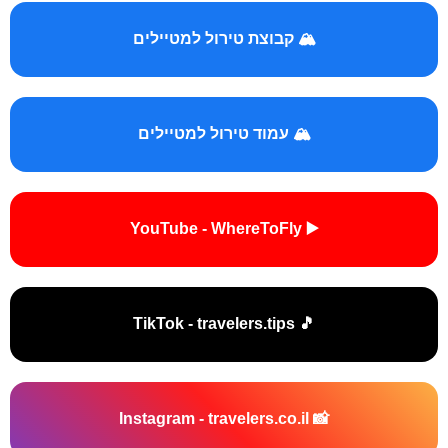
🏔️ קבוצת טירול למטיילים
🏔️ עמוד טירול למטיילים
▶️ YouTube - WhereToFly
🎵 TikTok - travelers.tips
📸 Instagram - travelers.co.il