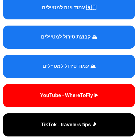
🇦🇹 עמוד וינה למטיילים
🏔️ קבוצת טירול למטיילים
🏔️ עמוד טירול למטיילים
▶️ YouTube - WhereToFly
🎵 TikTok - travelers.tips