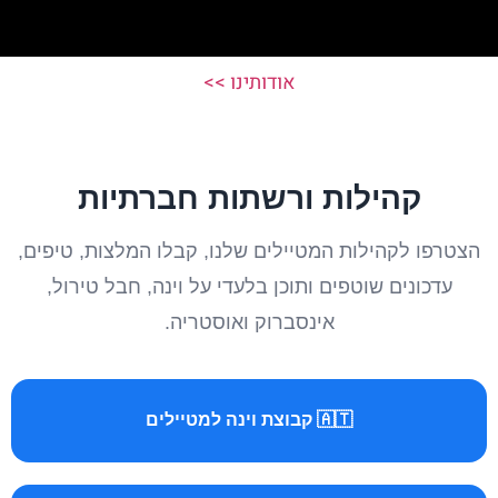
אודותינו >>
קהילות ורשתות חברתיות
הצטרפו לקהילות המטיילים שלנו, קבלו המלצות, טיפים,
עדכונים שוטפים ותוכן בלעדי על וינה, חבל טירול,
אינסברוק ואוסטריה.
🇦🇹 קבוצת וינה למטיילים