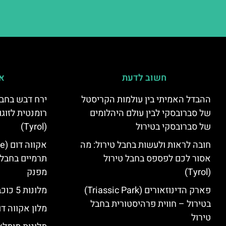
חשוב לדעת
אי
ההבדל האמיתי בין עולמות הקריסטל
ירח דבש בחבל
של סברובסקי לבין עולם היהלומים
רומנטית לזוגו
של סברובסקי בטירול
(Tyrol)
חובה לראות ולעשות בחבל טירול: מה
אסור לכם לפספס בחבל טירול
תרמיים בחבל 
(Tyrol)
מפנק
פארק הדינוזאורים (Triassic Park)
מלונות 5 כוכבים בחבל טירול
בטירול – חווית פרהיסטורית בחבל
מלון אקווה דו
טירול