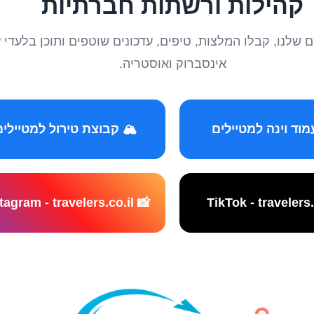
קהילות ורשתות חברתיות
טיילים שלנו, קבלו המלצות, טיפים, עדכונים שוטפים ותוכן ב
אינסברוק ואוסטריה.
️ קבוצת טירול למטיילים
📸 Instagram - travelers.co.il