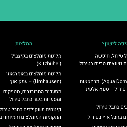
פה לישון?
המלצות
 טירול: חופשה
מלונות מומלצים בקיצביל
ת נשואים טריים בטירול
(Kitzbühel)
מלונות מומלצים באומהאוזן
אקווה דום (Aqua Dome): מרחצאות
(Umhausen) – עמק אוץ
טירול – ספא אלפיני
מסעדות המבורגרים, סטייקים
ומסעדות בשר בחבל טירול
קינוחים ושוקולדים בחבל טירול
ם בחבל אוץ בטירול
המקומות המומלצים והמיוחדים