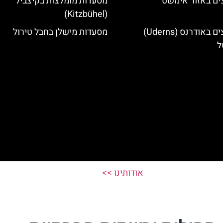
ים באזור אימשט
מסעדות מומלצות בקיצביל
(Kitzbühel)
מלונות מומלצים באודרנס (Uderns)
מסעדות מישלן בחבל טירול
ל
אודותינו >>