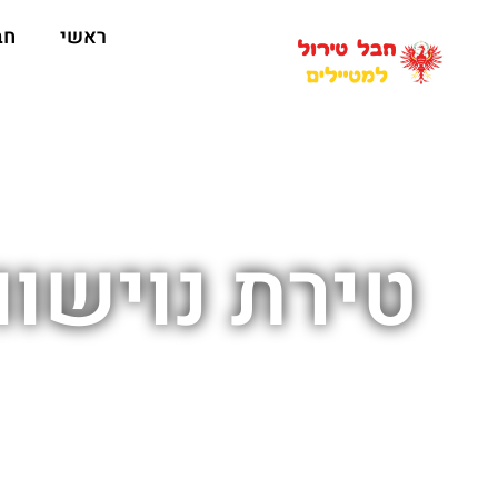
ראשי
חב
טירת נוישוו