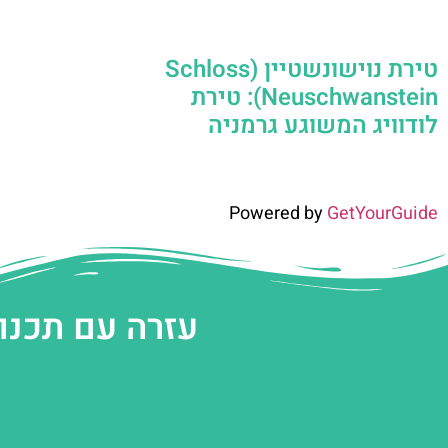
טירת נוישונשטיין (Schloss
Neuschwanstein): טירת
לודוויג המשוגע גרמניה
Powered by
GetYourGuide
עזרה עם תכנו