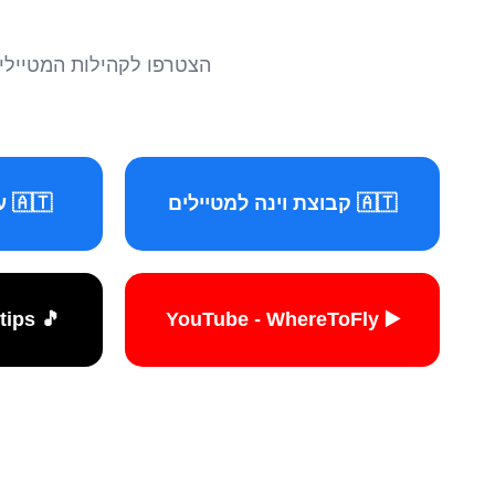
הצטרפו לקהילות המטיילים 
🇦🇹 קבוצת וינה למטיילים
🇦🇹 עמוד וינה למטיילים
🎵 TikTok - travelers.tips
▶️ YouTube - WhereToFly