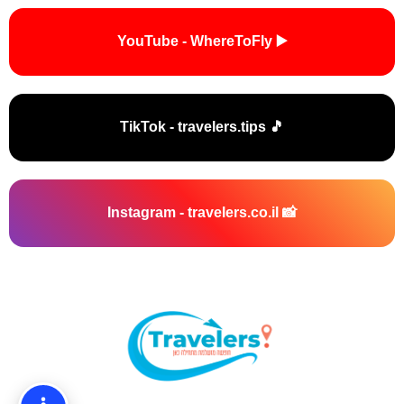
▶️ YouTube - WhereToFly
🎵 TikTok - travelers.tips
📸 Instagram - travelers.co.il