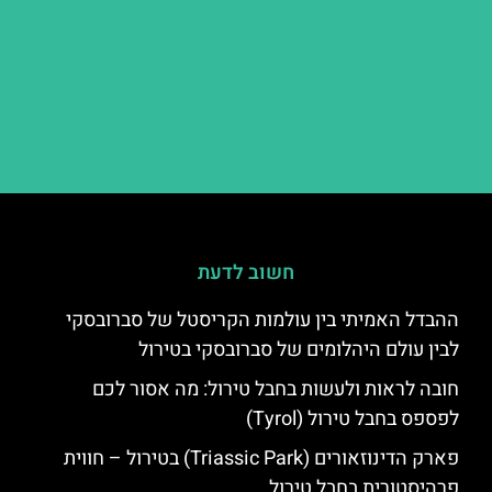
חשוב לדעת
ההבדל האמיתי בין עולמות הקריסטל של סברובסקי
לבין עולם היהלומים של סברובסקי בטירול
חובה לראות ולעשות בחבל טירול: מה אסור לכם
לפספס בחבל טירול (Tyrol)
פארק הדינוזאורים (Triassic Park) בטירול – חווית
פרהיסטורית בחבל טירול