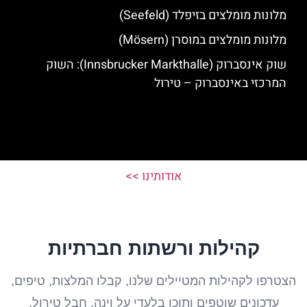
מלונות מומלצים בזיפלד (Seefeld)
מלונות מומלצים במוסרן (Mösern)
שוק אינסברוק (Innsbrucker Markthalle): השוק
המרכזי באינסברוק – טירול
אודותינו >>
קהילות ורשתות חברתיות
הצטרפו לקהילות המטיילים שלנו, קבלו המלצות, טיפים,
עדכונים שוטפים ותוכן בלעדי על וינה, חבל טירול,