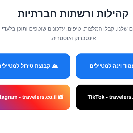
קהילות ורשתות חברתיות
טיילים שלנו, קבלו המלצות, טיפים, עדכונים שוטפים ותוכן ב
אינסברוק ואוסטריה.
️ קבוצת טירול למטיילים
📸 Instagram - travelers.co.il