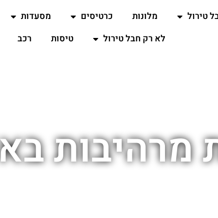
ל טירול
מלונות
כרטיסים
מסעדות
לא רק חבל טירול
טיסות
רכב
 מרהיבות בא