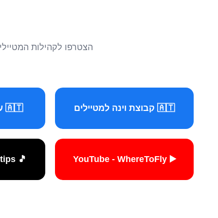
הצטרפו לקהילות המטיילים 
🇦🇹 קבוצת וינה למטיילים
🇦🇹 עמוד וינה למטיילים
🎵 TikTok - travelers.tips
▶️ YouTube - WhereToFly