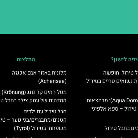
פה לישון?
המלצות
 טירול: חופשה
מלונות באזור אגם אכנזה
ת נשואים טריים בטירול
(Achensee)
מפל המי
אקווה דום (Aqua Dome): מרחצאות
המדהים של עמק צילר בחבל טי
טירול – ספא אלפיני
חבל טירול עם ילדים
קטנים/מתבגרים/בני נוער – טיו
משפחתי בטירול (Tyrol)