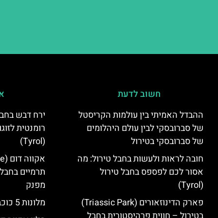
חשוב לדעת
אי
ההבדל האמיתי בין עולמות הקריסטל
ירח דבש בחבל
של סברובסקי לבין עולם היהלומים
רומנטית לזוגו
של סברובסקי בטירול
(Tyrol)
חובה לראות ולעשות בחבל טירול: מה
אסור לכם לפספס בחבל טירול
תרמיים בחבל 
(Tyrol)
מפנק
פארק הדינוזאורים (Triassic Park)
מלונות 5 כוכבים בחבל טירול
בטירול – חווית פרהיסטורית בחבל