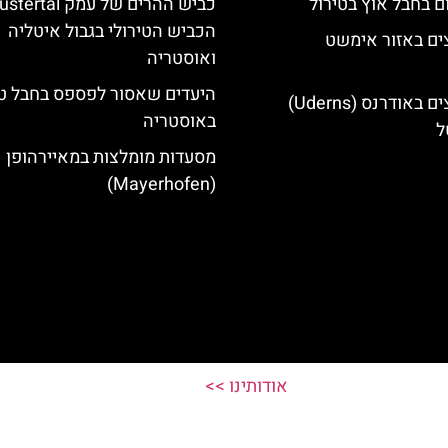
ם בחבל אוץ בטירול
הכביש הטירולי בגבול איטליה
ים באזור אימשט
ואוסטריה
היעדים שאסור לפספס בחבל טי
מלונות מומלצים באודרנס (Uderns)
באוסטריה
ל
מסעדות מומלצות במאיירהופן
(Mayerhofen)
אודותינו >>