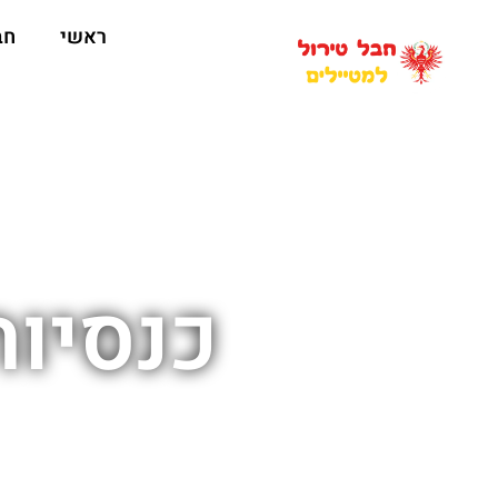
ראשי
חב
כנסיות