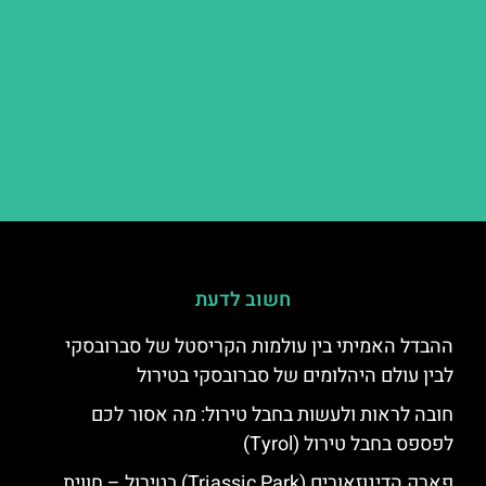
חשוב לדעת
ההבדל האמיתי בין עולמות הקריסטל של סברובסקי
לבין עולם היהלומים של סברובסקי בטירול
חובה לראות ולעשות בחבל טירול: מה אסור לכם
לפספס בחבל טירול (Tyrol)
פארק הדינוזאורים (Triassic Park) בטירול – חווית