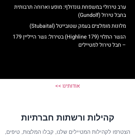
ערב טירולי במשפחת גונדולף: מופע וארוחה תרבותית
בחבל טירול (Gundolf)
מלונות מומלצים בעמק שטובייטל (Stubaital)
הגשר התלוי (Highline 179) בטירול: גשר הייליין 179
– חבל טירול למטיילים
אודותינו >>
קהילות ורשתות חברתיות
הצטרפו לקהילות המטיילים שלנו, קבלו המלצות, טיפים,