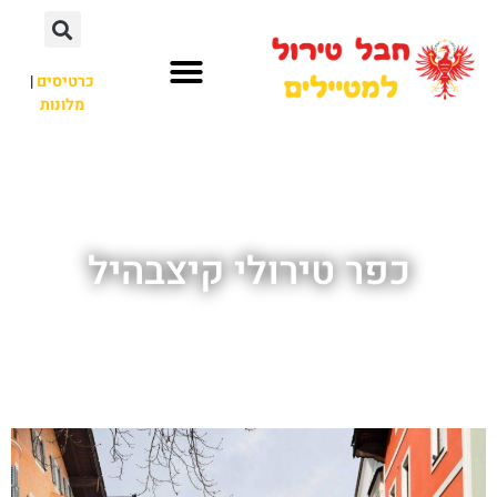
כרטיסים
|
מלונות
חבל טירול
לא רק חבל טירול
כפר טירולי קיצבהיל