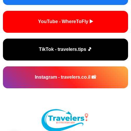
▶️ YouTube - WhereToFly
🎵 TikTok - travelers.tips
📸 Instagram - travelers.co.il