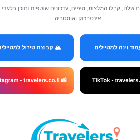
טיילים שלנו, קבלו המלצות, טיפים, עדכונים שוטפים ותוכן ב
אינסברוק ואוסטריה.
️ קבוצת טירול למטיילים
📸 Instagram - travelers.co.il