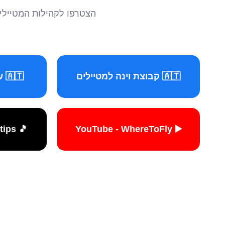
הצטרפו לקהילות המטיילים 
🇦🇹 קבוצת וינה למטיילים
🇦🇹 עמוד וינה למטיילים
🎵 TikTok - travelers.tips
▶️ YouTube - WhereToFly