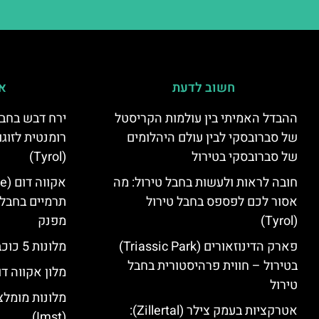
חשוב לדעת
אי
ההבדל האמיתי בין עולמות הקריסטל
ירח דבש בחבל
של סברובסקי לבין עולם היהלומים
רומנטית לזוגו
של סברובסקי בטירול
(Tyrol)
חובה לראות ולעשות בחבל טירול: מה
אסור לכם לפספס בחבל טירול
תרמיים בחבל 
(Tyrol)
מפנק
פארק הדינוזאורים (Triassic Park)
מלונות 5 כוכבים בחבל טירול
בטירול – חווית פרהיסטורית בחבל
מלון אקווה דו
טירול
מלונות מומלצ
אטרקציות בעמק צילר (Zillertal):
(Imst)