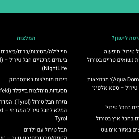
פה לישון?
המלצות
 טירול: חופשה
חיי לילה/מסיבות/ברים/פאבים
ת נשואים טריים בטירול
ביעד
NightLife)
אקווה דום (Aqua Dome): מרחצאות
דירות מומלצות באינסברוק
טירול – ספא אלפיני
מסעדות מומלצות בזיפלד (Seefeld)
מזרח חבל טירול (Tyrol): 
המלא לחבל 
ם בחבל אוץ בטירול
Tyrol
ים באזור אימשט
חבל טירול עם ילדים
קטנים/מתבגרים/בני נוער – טיו