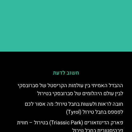
חשוב לדעת
ההבדל האמיתי בין עולמות הקריסטל של סברובסקי
לבין עולם היהלומים של סברובסקי בטירול
חובה לראות ולעשות בחבל טירול: מה אסור לכם
לפספס בחבל טירול (Tyrol)
פארק הדינוזאורים (Triassic Park) בטירול – חווית
פרהיסטורית בחבל טירול