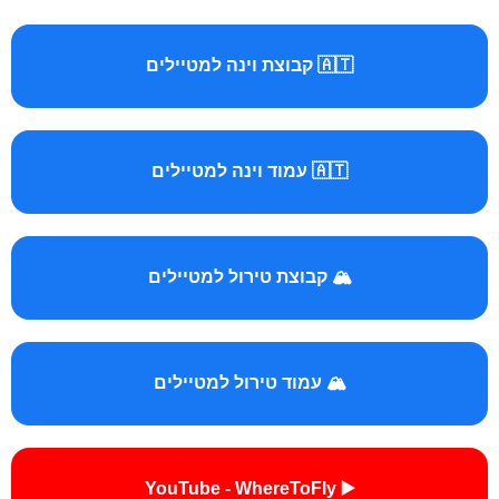
🇦🇹 קבוצת וינה למטיילים
🇦🇹 עמוד וינה למטיילים
🏔️ קבוצת טירול למטיילים
🏔️ עמוד טירול למטיילים
▶️ YouTube - WhereToFly