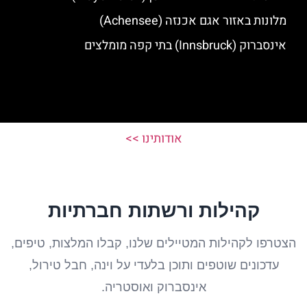
מלונות באזור אגם אכנזה (Achensee)
אינסברוק (Innsbruck) בתי קפה מומלצים
אודותינו >>
קהילות ורשתות חברתיות
הצטרפו לקהילות המטיילים שלנו, קבלו המלצות, טיפים,
עדכונים שוטפים ותוכן בלעדי על וינה, חבל טירול,
אינסברוק ואוסטריה.