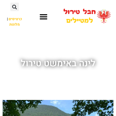
כרטיסים
|
מלונות
חבל טירול
לא רק חבל טירול
לינה באימשט טירול