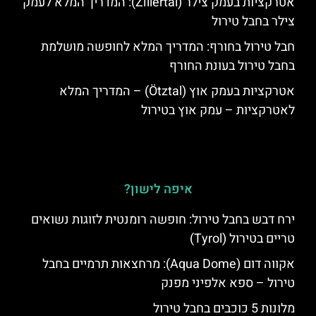
אטרקציות בעמק צילר (Zillertal): המדריך המלא לעמק
צילר בחבל טירול
חבל טירול בחורף: המדריך המלא לחופשה מושלמת
בחבל טירול בעונת החורף
אטרקציות בעמק אוץ (Ötztal) – המדריך המלא
לאטרקציות – עמק אוץ בטירול
איפה לישון?
ירח דבש בחבל טירול: חופשה רומנטית לזוגות נשואים
טריים בטירול (Tyrol)
אקווה דום (Aqua Dome): מרחצאות תרמיים בחבל
טירול – ספא אלפיני מפנק
מלונות 5 כוכבים בחבל טירול