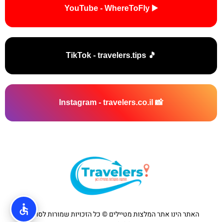
▶️ YouTube - WhereToFly
🎵 TikTok - travelers.tips
📸 Instagram - travelers.co.il
האתר הינו אתר המלצות מטיילים © כל הזכויות שמורות לסוכנות