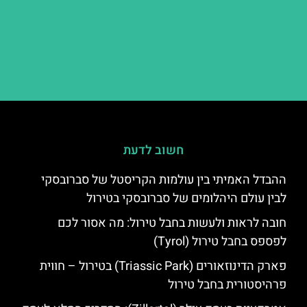
חשוב לדעת
ההבדל האמיתי בין עולמות הקריסטל של סברובסקי
לבין עולם היהלומים של סברובסקי בטירול
חובה לראות ולעשות בחבל טירול: מה אסור לכם
לפספס בחבל טירול (Tyrol)
פארק הדינוזאורים (Triassic Park) בטירול – חווית
פרהיסטורית בחבל טירול