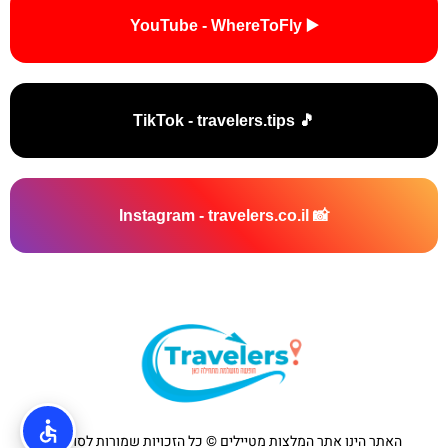
▶️ YouTube - WhereToFly
🎵 TikTok - travelers.tips
📸 Instagram - travelers.co.il
האתר הינו אתר המלצות מטיילים © כל הזכויות שמורות לסוכנות