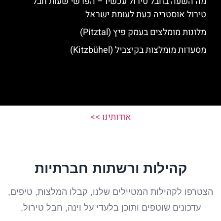
מה השעה בחבל טירול עכשיו – הפרשי שעות חבל
טירול אוסטריה כעת לעומת ישראל
מלונות מומלצים בעמק פיץ (Pitztal)
מסעדות מומלצות בקיצביל (Kitzbühel)
אודותינו >>
קהילות ורשתות חברתיות
הצטרפו לקהילות המטיילים שלנו, קבלו המלצות, טיפים,
עדכונים שוטפים ותוכן בלעדי על וינה, חבל טירול,