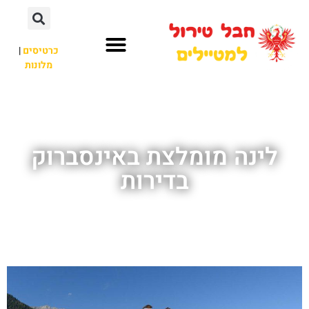
כרטיסים
|
מלונות
חבל טירול
לא רק חבל טירול
לינה מומלצת באינסברוק
בדירות