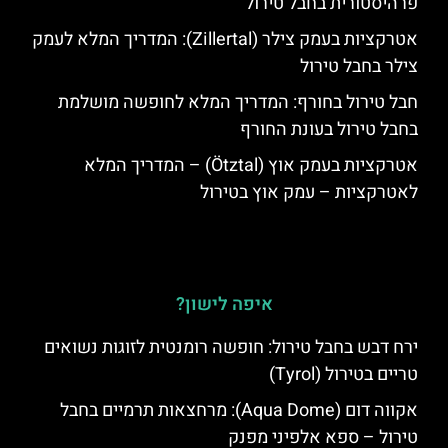
פרהיסטורית בחבל טירול
אטרקציות בעמק צילר (Zillertal): המדריך המלא לעמק
צילר בחבל טירול
חבל טירול בחורף: המדריך המלא לחופשה מושלמת
בחבל טירול בעונת החורף
אטרקציות בעמק אוץ (Ötztal) – המדריך המלא
לאטרקציות – עמק אוץ בטירול
איפה לישון?
ירח דבש בחבל טירול: חופשה רומנטית לזוגות נשואים
טריים בטירול (Tyrol)
אקווה דום (Aqua Dome): מרחצאות תרמיים בחבל
טירול – ספא אלפיני מפנק