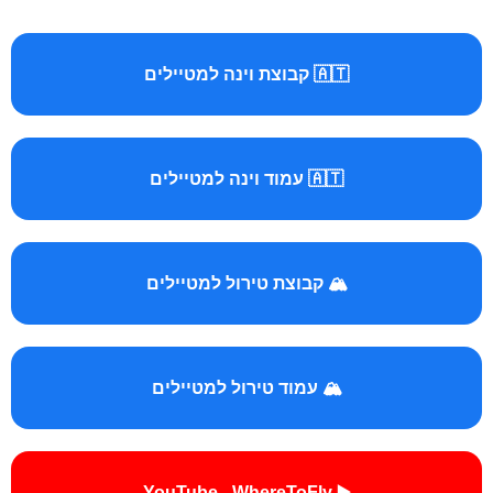
🇦🇹 קבוצת וינה למטיילים
🇦🇹 עמוד וינה למטיילים
🏔️ קבוצת טירול למטיילים
🏔️ עמוד טירול למטיילים
▶️ YouTube - WhereToFly