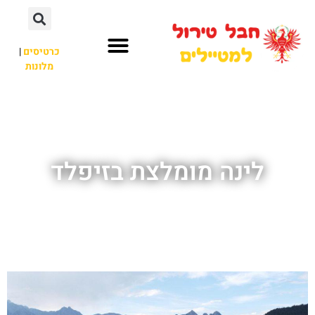
כרטיסים
|
מלונות
חבל טירול
לא רק חבל טירול
לינה מומלצת בזיפלד